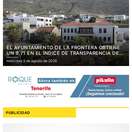
EL HOSPITAL INSULAR NUESTRA SEÑORA DE
LOS REYES OBTIENE UN SOBRESALIENTE EN LA
ENCUESTA DE SATISFACCIÓN AL ALTA DE 2025
miércoles 5 de agosto de 2026
PUBLICIDAD