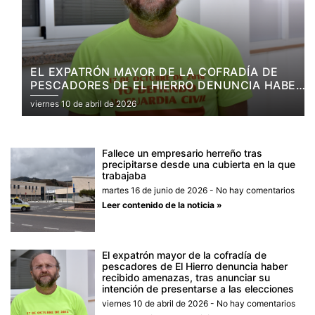
EL EXPATRÓN MAYOR DE LA COFRADÍA DE
PESCADORES DE EL HIERRO DENUNCIA HABER
RECIBIDO AMENAZAS, TRAS ANUNCIAR SU
viernes 10 de abril de 2026
INTENCIÓN DE PRESENTARSE A LAS
ELECCIONES
Fallece un empresario herreño tras
precipitarse desde una cubierta en la que
trabajaba
martes 16 de junio de 2026
No hay comentarios
Leer contenido de la noticia »
El expatrón mayor de la cofradía de
pescadores de El Hierro denuncia haber
recibido amenazas, tras anunciar su
intención de presentarse a las elecciones
viernes 10 de abril de 2026
No hay comentarios