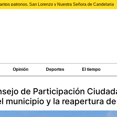
 santos patronos, San Lorenzo y Nuestra Señora de Candelaria
Opinión
Deportes
El tiempo
onsejo de Participación Ciuda
l municipio y la reapertura de