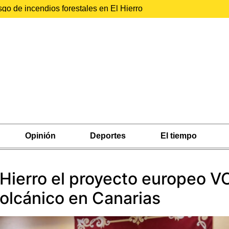
sgo de incendios forestales en El Hierro
Opinión
Deportes
El tiempo
 Hierro el proyecto europeo 
volcánico en Canarias