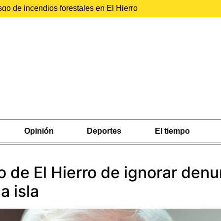
sgo de incendios forestales en El Hierro
Opinión
Deportes
El tiempo
 de El Hierro de ignorar denu
a isla