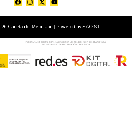
026 Gaceta del Meridiano | Powered by
SAO S.L.