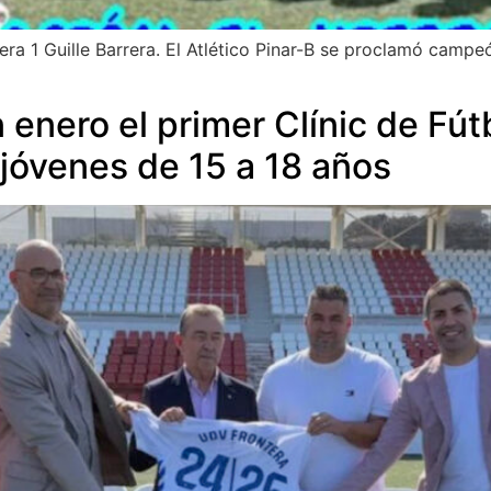
tera 1 Guille Barrera. El Atlético Pinar-B se proclamó camp
 enero el primer Clínic de Fút
 jóvenes de 15 a 18 años