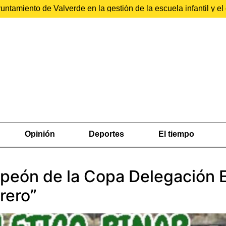
ntamiento de Valverde en la gestión de la escuela infantil y 
Opinión
Deportes
El tiempo
ampeón de la Copa Delegación 
rero”