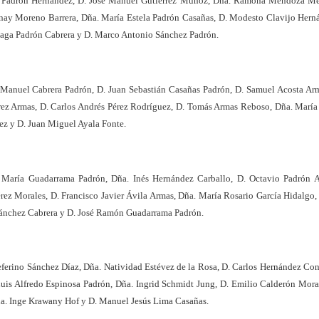
la Padrón Hernández, D. José Manuel Gutiérrez Muñoz, Dña. Ramona Mendoza Mé
nay Moreno Barrera, Dña. María Estela Padrón Casañas, D. Modesto Clavijo Hern
naga Padrón Cabrera y D. Marco Antonio Sánchez Padrón.
 Manuel Cabrera Padrón, D. Juan Sebastián Casañas Padrón, D. Samuel Acosta Ar
rez Armas, D. Carlos Andrés Pérez Rodríguez, D. Tomás Armas Reboso, Dña. Marí
z y D. Juan Miguel Ayala Fonte.
 María Guadarrama Padrón, Dña. Inés Hernández Carballo, D. Octavio Padrón A
ez Morales, D. Francisco Javier Ávila Armas, Dña. María Rosario García Hidalgo, 
 Sánchez Cabrera y D. José Ramón Guadarrama Padrón.
ferino Sánchez Díaz, Dña. Natividad Estévez de la Rosa, D. Carlos Hernández Co
Luis Alfredo Espinosa Padrón, Dña. Ingrid Schmidt Jung, D. Emilio Calderón Mora
ña. Inge Krawany Hof y D. Manuel Jesús Lima Casañas.