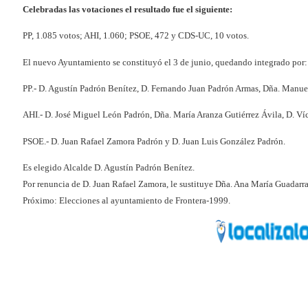
Celebradas las votaciones el resultado fue el siguiente:
PP, 1.085 votos; AHI, 1.060; PSOE, 472 y CDS-UC, 10 votos.
El nuevo Ayuntamiento se constituyó el 3 de junio, quedando integrado por:
PP.- D. Agustín Padrón Benítez, D. Fernando Juan Padrón Armas, Dña. Ma
AHI.- D. José Miguel León Padrón, Dña. María Aranza Gutiérrez Ávila, D. Ví
PSOE.- D. Juan Rafael Zamora Padrón y D. Juan Luis González Padrón.
Es elegido Alcalde D. Agustín Padrón Benítez.
Por renuncia de D. Juan Rafael Zamora, le sustituye Dña. Ana María Guadarr
Próximo: Elecciones al ayuntamiento de Frontera-1999.