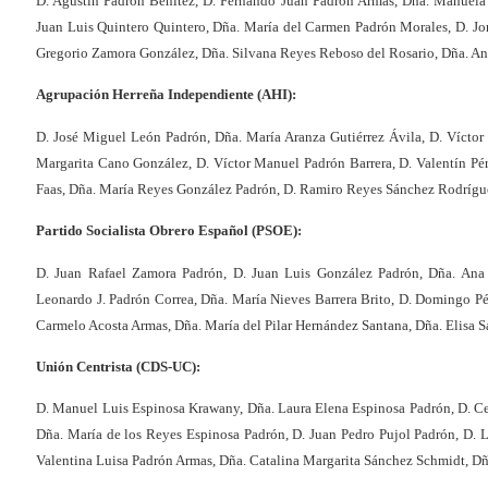
D. Agustín Padrón Benítez, D. Fernando Juan Padrón Armas, Dña. Manue
Juan Luis Quintero Quintero, Dña. María del Carmen Padrón Morales, D. Jo
Gregorio Zamora González, Dña. Silvana Reyes Reboso del Rosario, Dña. A
Agrupación Herreña Independiente (AHI):
D. José Miguel León Padrón, Dña. María Aranza Gutiérrez Ávila, D. Víctor
Margarita Cano González, D. Víctor Manuel Padrón Barrera, D. Valentín Pé
Faas, Dña. María Reyes González Padrón, D. Ramiro Reyes Sánchez Rodrígue
Partido Socialista Obrero Español (PSOE):
D. Juan Rafael Zamora Padrón, D. Juan Luis González Padrón, Dña. Ana
Leonardo J. Padrón Correa, Dña. María Nieves Barrera Brito, D. Domingo Pér
Carmelo Acosta Armas, Dña. María del Pilar Hernández Santana, Dña. Elisa
Unión Centrista (CDS-UC):
D. Manuel Luis Espinosa Krawany, Dña. Laura Elena Espinosa Padrón, D. Ce
Dña. María de los Reyes Espinosa Padrón, D. Juan Pedro Pujol Padrón, D. 
Valentina Luisa Padrón Armas, Dña. Catalina Margarita Sánchez Schmidt, D