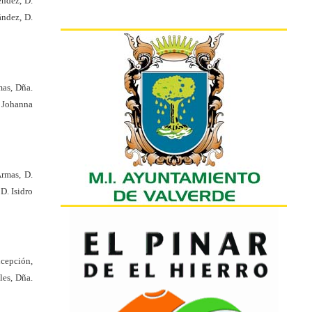
ndez, D.
ández, D.
mas, Dña.
a Johanna
rmas, D.
D. Isidro
ncepción,
les, Dña.