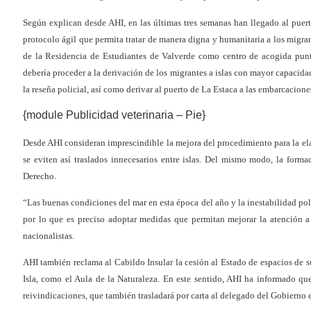
Según explican desde AHI, en las últimas tres semanas han llegado al puer
protocolo ágil que permita tratar de manera digna y humanitaria a los migran
de la Residencia de Estudiantes de Valverde como centro de acogida punt
debería proceder a la derivación de los migrantes a islas con mayor capacidad
la reseña policial, así como derivar al puerto de La Estaca a las embarcacion
{module Publicidad veterinaria – Pie}
Desde AHI consideran imprescindible la mejora del procedimiento para la elab
se eviten así traslados innecesarios entre islas. Del mismo modo, la forma
Derecho.
“Las buenas condiciones del mar en esta época del año y la inestabilidad polí
por lo que es preciso adoptar medidas que permitan mejorar la atención a 
nacionalistas.
AHI también reclama al Cabildo Insular la cesión al Estado de espacios de s
Isla, como el Aula de la Naturaleza. En este sentido, AHI ha informado qu
reivindicaciones, que también trasladará por carta al delegado del Gobierno