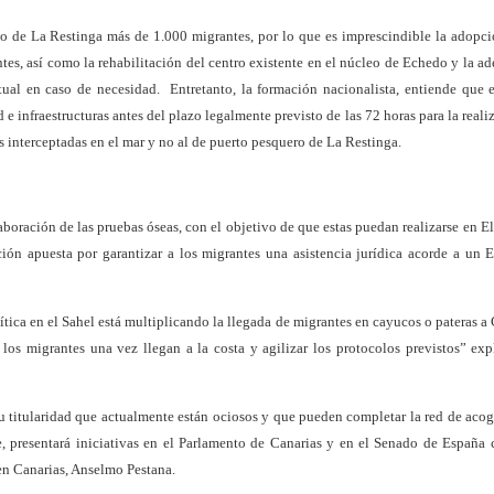
to de La Restinga más de 1.000 migrantes, por lo que es imprescindible la adopc
tes, así como la rehabilitación del centro existente en el núcleo de Echedo y la a
ual en caso de necesidad.
Entretanto, la formación nacionalista, entiende que 
 e infraestructuras antes del plazo legalmente previsto de las 72 horas para la reali
es interceptadas en el mar y no al de puerto pesquero de La Restinga.
oración de las pruebas óseas, con el objetivo de que estas puedan realizarse en El
ción apuesta por garantizar a los migrantes una asistencia jurídica acorde a un 
tica en el Sahel está multiplicando la llegada de migrantes en cayucos o pateras a 
los migrantes una vez llegan a la costa y agilizar los protocolos previstos” exp
u titularidad que actualmente están ociosos y que pueden completar la red de acog
e, presentará iniciativas en el Parlamento de Canarias y en el Senado de España 
 en Canarias, Anselmo Pestana.