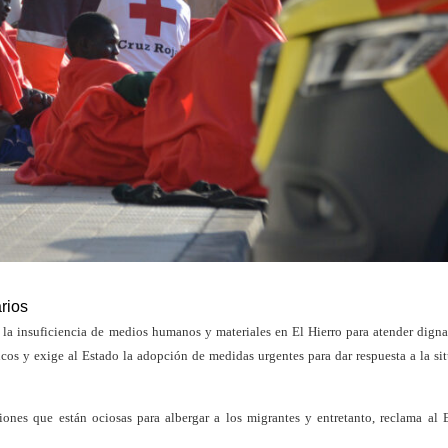
rios
la insuficiencia de medios humanos y materiales en El Hierro para atender dign
cos y exige al Estado la adopción de medidas urgentes para dar respuesta a la si
iones que están ociosas para albergar a los migrantes y entretanto, reclama al 