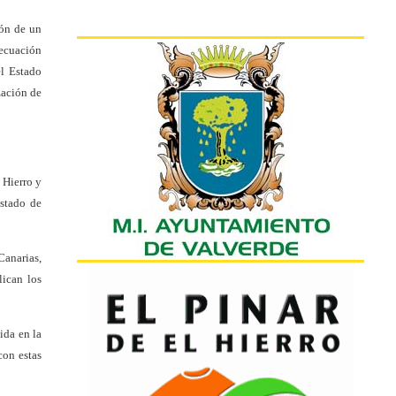
ión de un
decuación
el Estado
zación de
 Hierro y
Estado de
Canarias,
lican los
ida en la
con estas