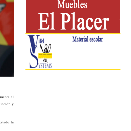
amente al
tuación y
Estado la