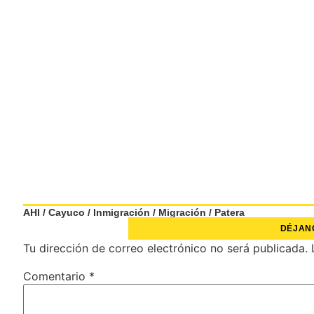
AHI
/
Cayuco
/
Inmigración
/
Migración
/
Patera
DÉJAN
Tu dirección de correo electrónico no será publicada.
Comentario
*