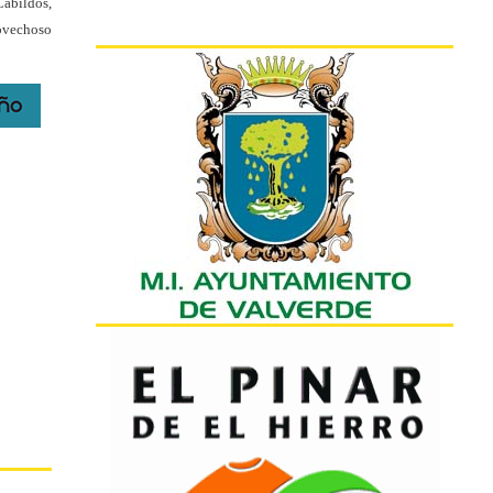
Cabildos,
rovechoso