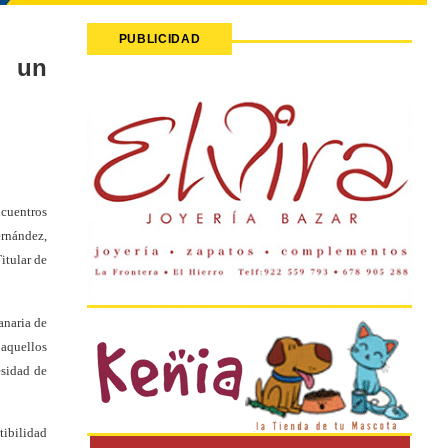
PUBLICIDAD
n un
ncuentros
ernández,
itular de
anaria de
 aquellos
esidad de
tibilidad