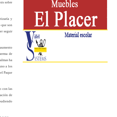
sis sobre
tizaría y
o que son
er seguir
l aumento
 merma de
Calmas ha
uno a los
 el Paque
o con las
ración de
 pudiendo