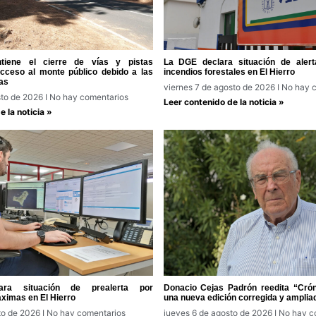
tiene el cierre de vías y pistas
La DGE declara situación de alert
acceso al monte público debido a las
incendios forestales en El Hierro
as
viernes 7 de agosto de 2026
No hay c
sto de 2026
No hay comentarios
Leer contenido de la noticia »
 la noticia »
ra situación de prealerta por
Donacio Cejas Padrón reedita “Cróni
ximas en El Hierro
una nueva edición corregida y amplia
to de 2026
No hay comentarios
jueves 6 de agosto de 2026
No hay c