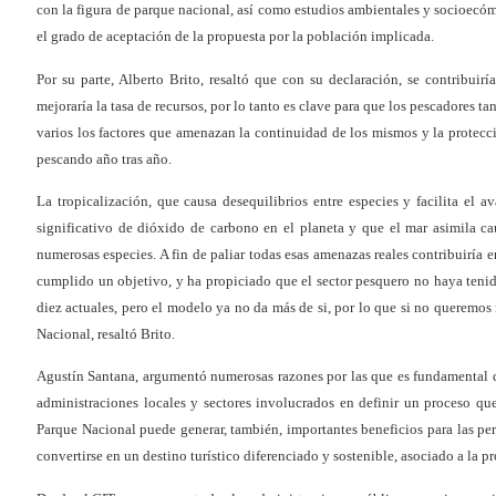
con la figura de parque nacional, así como estudios ambientales y socioecóm
el grado de aceptación de la propuesta por la población implicada.
Por su parte, Alberto Brito, resaltó que con su declaración, se contribuir
mejoraría la tasa de recursos, por lo tanto es clave para que los pescadores 
varios los factores que amenazan la continuidad de los mismos y la protecció
pescando año tras año.
La tropicalización, que causa desequilibrios entre especies y facilita el a
significativo de dióxido de carbono en el planeta y que el mar asimila c
numerosas especies. A fin de paliar todas esas amenazas reales contribuiría
cumplido un objetivo, y ha propiciado que el sector pesquero no haya tenid
diez actuales, pero el modelo ya no da más de si, por lo que si no queremos 
Nacional, resaltó Brito.
Agustín Santana, argumentó numerosas razones por las que es fundamental q
administraciones locales y sectores involucrados en definir un proceso que
Parque Nacional puede generar, también, importantes beneficios para las per
convertirse en un destino turístico diferenciado y sostenible, asociado a la p