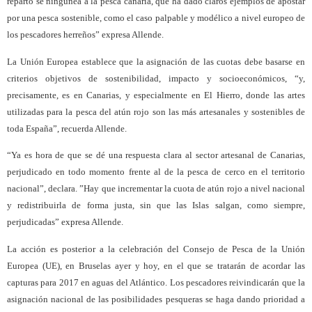
reparto se ningunea a la pesca canaria, que ha dado claros ejemplos de apostar
por una pesca sostenible, como el caso palpable y modélico a nivel europeo de
los pescadores herreños” expresa Allende.
La Unión Europea establece que la asignación de las cuotas debe basarse en
criterios objetivos de sostenibilidad, impacto y socioeconómicos, “y,
precisamente, es en Canarias, y especialmente en El Hierro, donde las artes
utilizadas para la pesca del atún rojo son las más artesanales y sostenibles de
toda España”, recuerda Allende.
“Ya es hora de que se dé una respuesta clara al sector artesanal de Canarias,
perjudicado en todo momento frente al de la pesca de cerco en el territorio
nacional”, declara. ”Hay que incrementar la cuota de atún rojo a nivel nacional
y redistribuirla de forma justa, sin que las Islas salgan, como siempre,
perjudicadas” expresa Allende.
La acción es posterior a la celebración del Consejo de Pesca de la Unión
Europea (UE), en Bruselas ayer y hoy, en el que se tratarán de acordar las
capturas para 2017 en aguas del Atlántico.
Los pescadores reivindicarán que la
asignación nacional de las posibilidades pesqueras se haga dando prioridad a