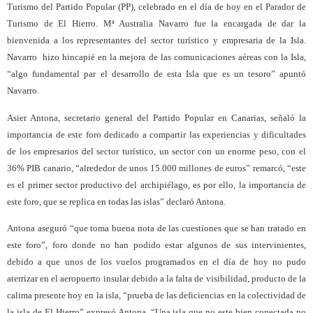
Turismo del Partido Popular (PP), celebrado en el día de hoy en el Parador de
Turismo de El Hierro. Mª Australia Navarro fue la encargada de dar la
bienvenida a los representantes del sector turístico y empresaria de la Isla.
Navarro hizo hincapié en la mejora de las comunicaciones aéreas con la Isla,
“algo fundamental par el desarrollo de esta Isla que es un tesoro” apuntó
Navarro.
Asier Antona, secretario general del Partido Popular en Canarias, señaló la
importancia de este foro dedicado a compartir las experiencias y dificultades
de los empresarios del sector turístico, un sector con un enorme peso, con el
36% PIB canario, “alrededor de unos 15.000 millones de euros” remarcó, “este
es el primer sector productivo del archipiélago, es por ello, la importancia de
este foro, que se replica en todas las islas” declaró Antona.
Antona aseguró “que toma buena nota de las cuestiones que se han tratado en
este foro”, foro donde no han podido estar algunos de sus intervinientes,
debido a que unos de los vuelos programados en el día de hoy no pudo
aterrizar en el aeropuerto insular debido a la falta de visibilidad, producto de la
calima presente hoy en la isla, “prueba de las deficiencias en la colectividad de
la isla de El Hierro” expresó Antona. “Una isla que no este bien conectada no