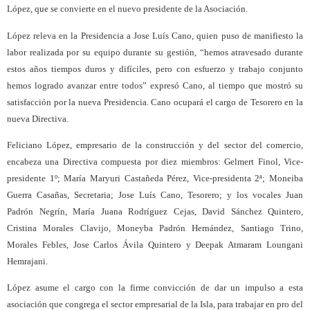
López, que se convierte en el nuevo presidente de la Asociación.
López releva en la Presidencia a Jose Luís Cano, quien puso de manifiesto la
labor realizada por su equipo durante su gestión, “hemos atravesado durante
estos años tiempos duros y difíciles, pero con esfuerzo y trabajo conjunto
hemos logrado avanzar entre todos” expresó Cano, al tiempo que mostró su
satisfacción por la nueva Presidencia. Cano ocupará el cargo de Tesorero en la
nueva Directiva.
Feliciano López, empresario de la construcción y del sector del comercio,
encabeza una Directiva compuesta por diez miembros: Gelmert Finol, Vice-
presidente 1º; María Maryuri Castañeda Pérez, Vice-presidenta 2ª; Moneiba
Guerra Casañas, Secretaria; Jose Luís Cano, Tesorero; y los vocales Juan
Padrón Negrín, María Juana Rodríguez Cejas, David Sánchez Quintero,
Cristina Morales Clavijo, Moneyba Padrón Hernández, Santiago Trino,
Morales Febles, Jose Carlos Ávila Quintero y Deepak Atmaram Loungani
Hemrajani.
López asume el cargo con la firme convicción de dar un impulso a esta
asociación que congrega el sector empresarial de la Isla, para trabajar en pro del