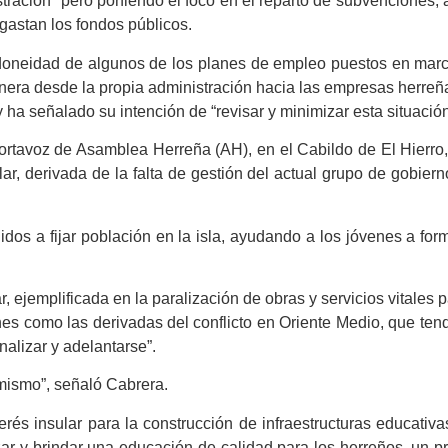
stración “pero poniendo el foco en el reparto de subvenciones,
e gastan los fondos públicos.
idoneidad de algunos de los planes de empleo puestos en mar
genera desde la propia administración hacia las empresas herreñ
y ha señalado su intención de “revisar y minimizar esta situación
ortavoz de Asamblea Herreña (AH), en el Cabildo de El Hierro, 
ular, derivada de la falta de gestión del actual grupo de gobiern
gidos a fijar población en la isla, ayudando a los jóvenes a for
r, ejemplificada en la paralización de obras y servicios vitales p
ones como las derivadas del conflicto en Oriente Medio, que ten
nalizar y adelantarse”.
 mismo”, señaló Cabrera.
erés insular para la construcción de infraestructuras educativa
ar y brindar una educación de calidad para los herreños, un p