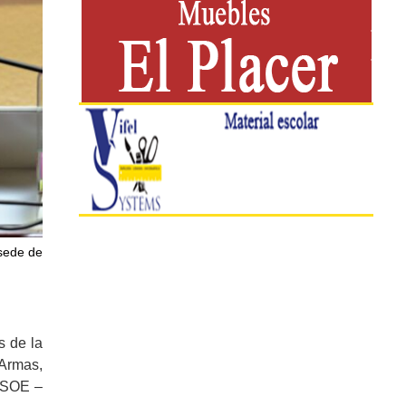
 sede de
s de la
 Armas,
 PSOE –