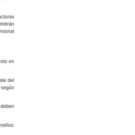
ucturas
mitirán
ersonal
voto en
ste del
, según
s deben
rreños: