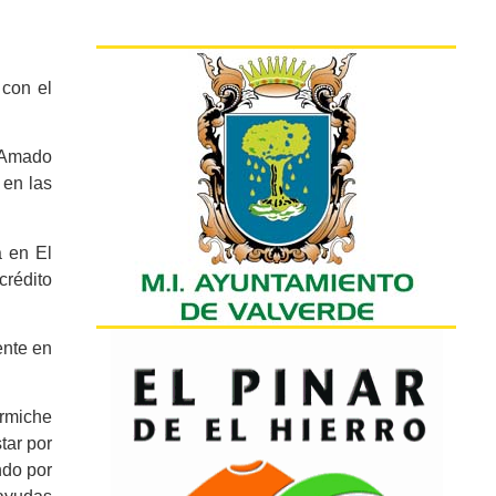
 con el
, Amado
 en las
a en El
crédito
ente en
Armiche
tar por
ndo por