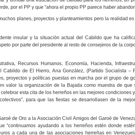
rde, por el PP y que “ahora el propio PP parece haber abando
uchos planes, proyectos y planteamientos pero la realidad es 
sidente insular y la situación actual del Cabildo que ha califi
speto por parte del presidente al resto de consejeros de la corp
trativa, Recursos Humanos, Economía, Hacienda, Infraestru
el Cabildo de El Hierro, Ana González, (Partido Socialista –
nes, proyectos y políticas puestas en marcha por el grupo de g
o en valor la organización de la Bajada como muestra de que
o celebrar esta cita de los herreños en las mejores condiciones y
olectivos”, para que las fiestas se desarrollasen de la mejo
 Garoé de Oro a la Asociación Civil Amigos del Garoé de Venezu
que “continuamos ayudando a los herreños estén donde estén
0 euros a cada una de las asociaciones herreñas en Venezuel