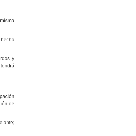
a misma
a hecho
erdos y
 tendrá
upación
ción de
elante;