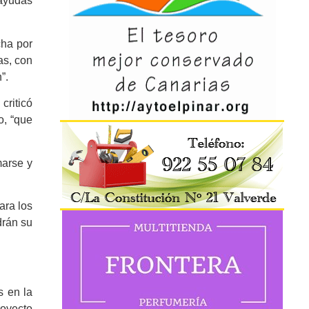
 ayudas
cha por
as, con
”.
criticó
o, “que
marse y
ara los
drán su
s en la
royecto