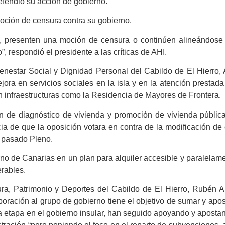
efendió su acción de gobierno.
oción de censura contra su gobierno.
ura, presenten una moción de censura o continúen alineándose
”, respondió el presidente a las críticas de AHI.
ienestar Social y Dignidad Personal del Cabildo de El Hierro
jora en servicios sociales en la isla y en la atención prestada
n infraestructuras como la Residencia de Mayores de Frontera.
n de diagnóstico de vivienda y promoción de vivienda públic
 de que la oposición votara en contra de la modificación de 
l pasado Pleno.
rno de Canarias en un plan para alquiler accesible y paralelam
erables.
ura, Patrimonio y Deportes del Cabildo de El Hierro, Rubén 
poración al grupo de gobierno tiene el objetivo de sumar y apos
sta etapa en el gobierno insular, han seguido apoyando y aposta