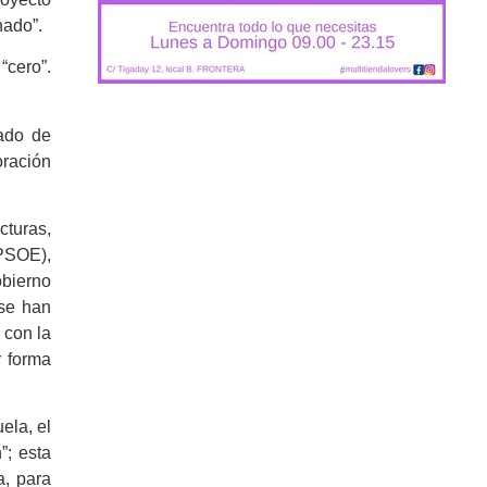
nado”.
“cero”.
cado de
oración
cturas,
 PSOE),
obierno
 se han
 con la
r forma
ela, el
”; esta
a, para