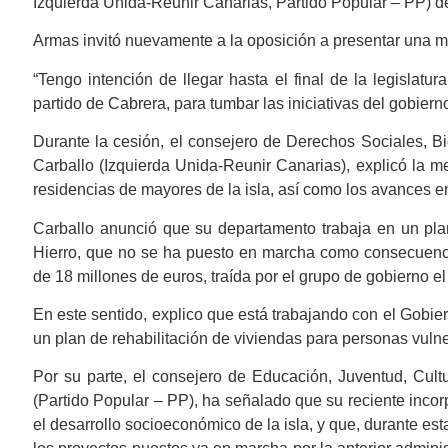
Izquierda Unida-Reunir Canarias, Partido Popular – PP) d
Armas invitó nuevamente a la oposición a presentar una m
“Tengo intención de llegar hasta el final de la legislat
partido de Cabrera, para tumbar las iniciativas del gobierno
Durante la cesión, el consejero de Derechos Sociales, B
Carballo (Izquierda Unida-Reunir Canarias), explicó la me
residencias de mayores de la isla, así como los avances e
Carballo anunció que su departamento trabaja en un pla
Hierro, que no se ha puesto en marcha como consecuencia
de 18 millones de euros, traída por el grupo de gobierno e
En este sentido, explico que está trabajando con el Gobie
un plan de rehabilitación de viviendas para personas vuln
Por su parte, el consejero de Educación, Juventud, Cult
(Partido Popular – PP), ha señalado que su reciente incor
el desarrollo socioeconómico de la isla, y que, durante e