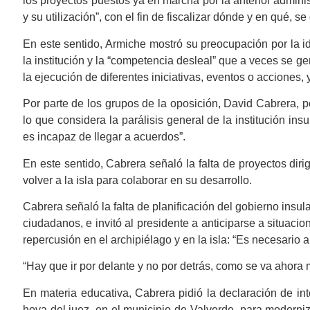
los proyectos puestos ya en marcha por la anterior admini
y su utilización”, con el fin de fiscalizar dónde y en qué, s
En este sentido, Armiche mostró su preocupación por la 
la institución y la “competencia desleal” que a veces se 
la ejecución de diferentes iniciativas, eventos o acciones, 
Por parte de los grupos de la oposición, David Cabrera, p
lo que considera la parálisis general de la institución ins
es incapaz de llegar a acuerdos”.
En este sentido, Cabrera señaló la falta de proyectos diri
volver a la isla para colaborar en su desarrollo.
Cabrera señaló la falta de planificación del gobierno insula
ciudadanos, e invitó al presidente a anticiparse a situaci
repercusión en el archipiélago y en la isla: “Es necesario a
“Hay que ir por delante y no por detrás, como se va ahora
En materia educativa, Cabrera pidió la declaración de int
hoya del juez, en el municipio de Valverde, para moderniz