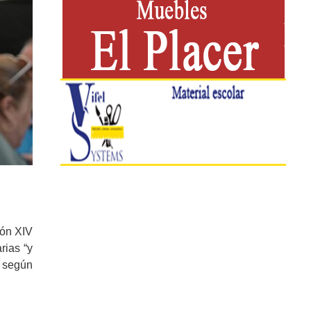
eón XIV
rias “y
, según