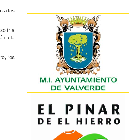
o a los
so ir a
án a la
ro, “es