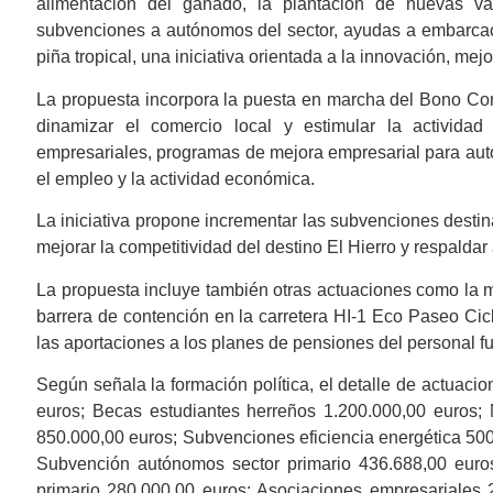
alimentación del ganado, la plantación de nuevas va
subvenciones a autónomos del sector, ayudas a embarcaci
piña tropical, una iniciativa orientada a la innovación, mejo
La propuesta incorpora la puesta en marcha del Bono Co
dinamizar el comercio local y estimular la activida
empresariales, programas de mejora empresarial para autó
el empleo y la actividad económica.
La iniciativa propone incrementar las subvenciones destina
mejorar la competitividad del destino El Hierro y respalda
La propuesta incluye también otras actuaciones como la me
barrera de contención en la carretera HI-1 Eco Paseo Ci
las aportaciones a los planes de pensiones del personal fu
Según señala la formación política, el detalle de actuac
euros; Becas estudiantes herreños 1.200.000,00 euros; 
850.000,00 euros; Subvenciones eficiencia energética 500
Subvención autónomos sector primario 436.688,00 euro
primario 280.000,00 euros; Asociaciones empresariales