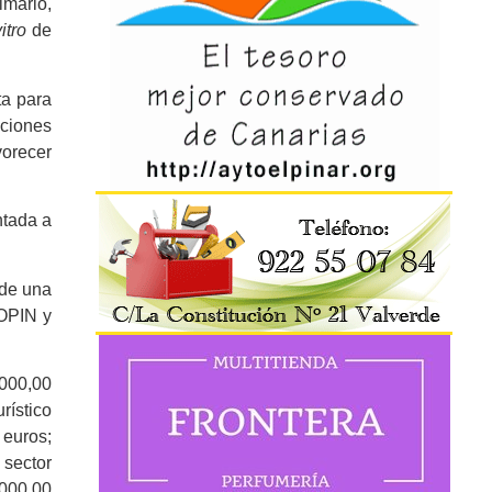
mario,
vitro
de
ta para
ciones
vorecer
ntada a
 de una
COPIN y
.000,00
rístico
 euros;
sector
.000,00