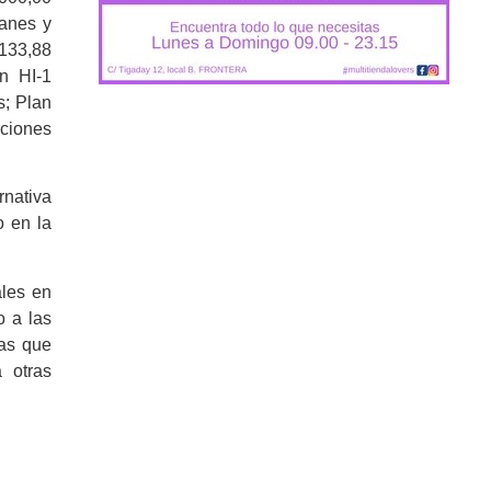
canes y
.133,88
n HI-1
s; Plan
ciones
rnativa
o en la
ales en
o a las
das que
 otras