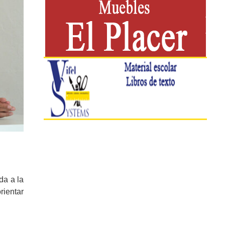
da a la
rientar