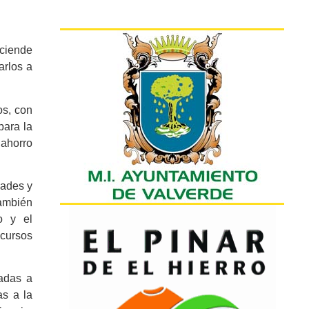
sciende
arlos a
os, con
para la
 ahorro
dades y
también
o y el
ecursos
nadas a
as a la