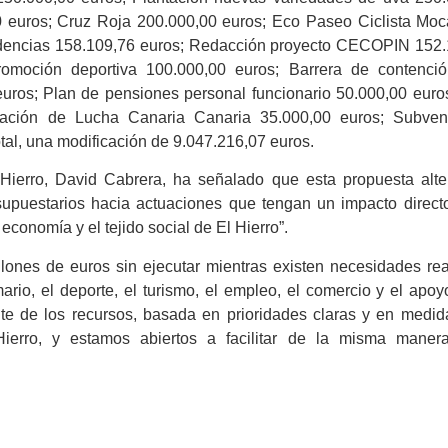
0 euros; Cruz Roja 200.000,00 euros; Eco Paseo Ciclista Mo
sidencias 158.109,76 euros; Redacción proyecto CECOPIN 152
omoción deportiva 100.000,00 euros; Barrera de contenció
uros; Plan de pensiones personal funcionario 50.000,00 euro
ración de Lucha Canaria Canaria 35.000,00 euros; Subven
tal, una modificación de 9.047.216,07 euros.
ierro, David Cabrera, ha señalado que esta propuesta alte
supuestarios hacia actuaciones que tengan un impacto direct
economía y el tejido social de El Hierro”.
lones de euros sin ejecutar mientras existen necesidades re
rio, el deporte, el turismo, el empleo, el comercio y el apoy
ente de los recursos, basada en prioridades claras y en medi
Hierro, y estamos abiertos a facilitar de la misma manera