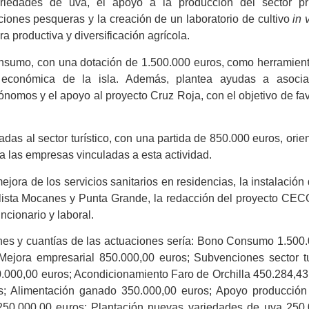
riedades de uva, el apoyo a la producción del sector pri
ones pesqueras y la creación de un laboratorio de cultivo
in 
ra productiva y diversificación agrícola.
nsumo, con una dotación de 1.500.000 euros, como herramien
d económica de la isla. Además, plantea ayudas a asocia
nomos y el apoyo al proyecto Cruz Roja, con el objetivo de fa
das al sector turístico, con una partida de 850.000 euros, orie
r a las empresas vinculadas a esta actividad.
jora de los servicios sanitarios en residencias, la instalación
clista Mocanes y Punta Grande, la redacción del proyecto CE
ncionario y laboral.
iones y cuantías de las actuaciones sería: Bono Consumo 1.500
Mejora empresarial 850.000,00 euros; Subvenciones sector tu
.000,00 euros; Acondicionamiento Faro de Orchilla 450.284,43
s; Alimentación ganado 350.000,00 euros; Apoyo producción 
 250.000,00 euros; Plantación nuevas variedades de uva 250