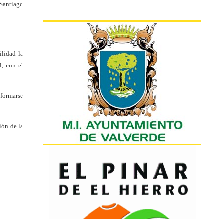
 Santiago
ilidad la
l, con el
 formarse
ión de la