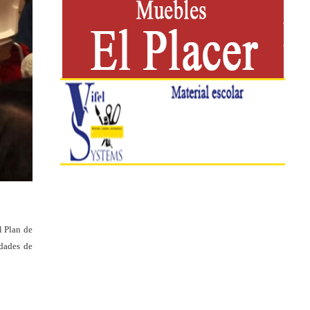
l Plan de
idades de