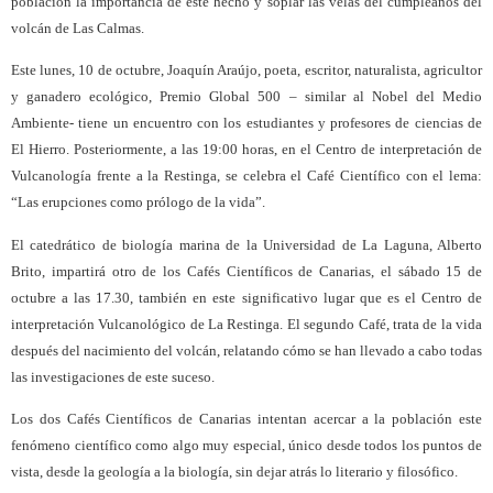
población la importancia de este hecho y soplar las velas del cumpleaños del
volcán de Las Calmas.
Este lunes, 10 de octubre, Joaquín Araújo, poeta, escritor, naturalista, agricultor
y ganadero ecológico, Premio Global 500 – similar al Nobel del Medio
Ambiente- tiene un encuentro con los estudiantes y profesores de ciencias de
El Hierro. Posteriormente, a las 19:00 horas, en el Centro de interpretación de
Vulcanología frente a la Restinga, se celebra el Café Científico con el lema:
“Las erupciones como prólogo de la vida”.
El catedrático de biología marina de la Universidad de La Laguna, Alberto
Brito, impartirá otro de los Cafés Científicos de Canarias, el sábado 15 de
octubre a las 17.30, también en este significativo lugar que es el Centro de
interpretación Vulcanológico de La Restinga. El segundo Café, trata de la vida
después del nacimiento del volcán, relatando cómo se han llevado a cabo todas
las investigaciones de este suceso.
Los dos Cafés Científicos de Canarias intentan acercar a la población este
fenómeno científico como algo muy especial, único desde todos los puntos de
vista, desde la geología a la biología, sin dejar atrás lo literario y filosófico.