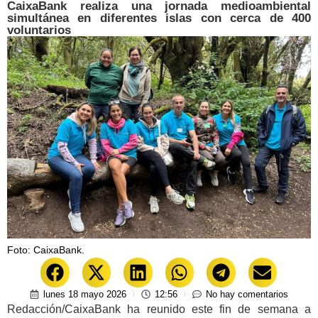
CaixaBank realiza una jornada medioambiental
simultánea en diferentes islas con cerca de 400
voluntarios
Foto: CaixaBank.
lunes 18 mayo 2026
12:56
No hay comentarios
Redacción/CaixaBank ha reunido este fin de semana a