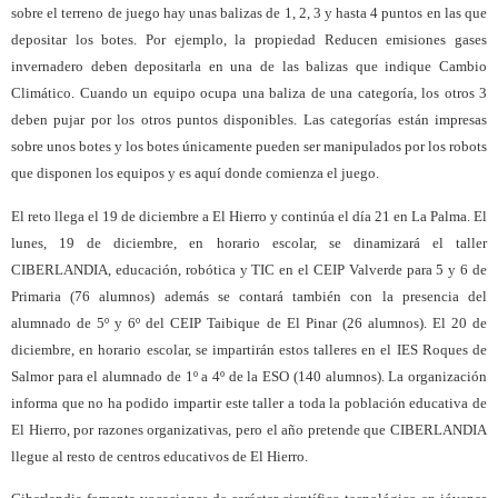
sobre el terreno de juego hay unas balizas de 1, 2, 3 y hasta 4 puntos en las que
depositar los botes. Por ejemplo, la propiedad Reducen emisiones gases
invernadero deben depositarla en una de las balizas que indique Cambio
Climático. Cuando un equipo ocupa una baliza de una categoría, los otros 3
deben pujar por los otros puntos disponibles. Las categorías están impresas
sobre unos botes y los botes únicamente pueden ser manipulados por los robots
que disponen los equipos y es aquí donde comienza el juego.
El reto llega el 19 de diciembre a El Hierro y continúa el día 21 en La Palma. El
lunes, 19 de diciembre, en horario escolar, se dinamizará el taller
CIBERLANDIA, educación, robótica y TIC en el CEIP Valverde para 5 y 6 de
Primaria (76 alumnos) además se contará también con la presencia del
alumnado de 5º y 6º del CEIP Taibique de El Pinar (26 alumnos). El 20 de
diciembre, en horario escolar, se impartirán estos talleres en el IES Roques de
Salmor para el alumnado de 1º a 4º de la ESO (140 alumnos). La organización
informa que no ha podido impartir este taller a toda la población educativa de
El Hierro, por razones organizativas, pero el año pretende que CIBERLANDIA
llegue al resto de centros educativos de El Hierro.