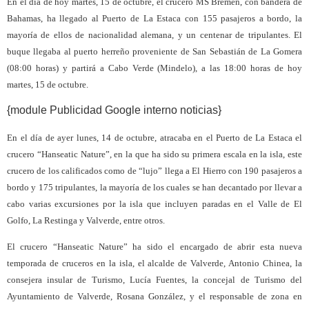
En el día de hoy martes, 15 de octubre, el crucero MS Bremen, con bandera de
Bahamas, ha llegado al Puerto de La Estaca con 155 pasajeros a bordo, la
mayoría de ellos de nacionalidad alemana, y un centenar de tripulantes. El
buque llegaba al puerto herreño proveniente de San Sebastián de La Gomera
(08:00 horas) y partirá a Cabo Verde (Mindelo), a las 18:00 horas de hoy
martes, 15 de octubre.
{module Publicidad Google interno noticias}
En el día de ayer lunes, 14 de octubre, atracaba en el Puerto de La Estaca el
crucero “Hanseatic Nature”, en la que ha sido su primera escala en la isla, este
crucero de los calificados como de “lujo” llega a El Hierro con 190 pasajeros a
bordo y 175 tripulantes, la mayoría de los cuales se han decantado por llevar a
cabo varias excursiones por la isla que incluyen paradas en el Valle de El
Golfo, La Restinga y Valverde, entre otros.
El crucero “Hanseatic Nature” ha sido el encargado de abrir esta nueva
temporada de cruceros en la isla, el alcalde de Valverde, Antonio Chinea, la
consejera insular de Turismo, Lucía Fuentes, la concejal de Turismo del
Ayuntamiento de Valverde, Rosana González, y el responsable de zona en