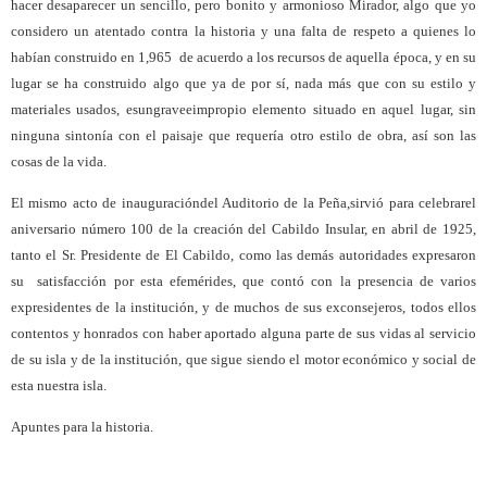
hacer desaparecer un sencillo, pero bonito y armonioso Mirador, algo que yo
considero un atentado contra la historia y una falta de respeto a quienes lo
habían construido en 1,965
de acuerdo a los recursos de aquella época, y en su
lugar se ha construido algo que ya de por sí, nada más que con su estilo y
materiales usados, es
un
grave
e
impropio elemento situado en aquel lugar, sin
ninguna sintonía con el paisaje que requería otro estilo de obra, así son las
cosas de la vida.
El mismo acto de inauguración
del Auditorio de la Peña,
sirvió para celebrar
el
aniversario número 100 de la creación del Cabildo Insular, en abril de 1925,
tanto el Sr. Presidente de El Cabildo, como las demás autoridades expresaron
su
satisfacción por esta efemérides, que contó con la presencia de varios
expresidentes de la institución, y de muchos de sus exconsejeros, todos ellos
contentos y honrados con haber aportado alguna parte de sus vidas al servicio
de su isla y de la institución, que sigue siendo el motor económico y social de
esta nuestra isla.
Apuntes para la historia.