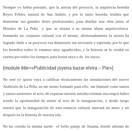
Siempre yo había pensado, que la autora del proyecto, la arquitecta herreña
Reyes Febles, natural de San Andrés, y por lo tanto herreña, tendría que
demostrar sus grandes dotes profesionales, para diseñar una obra junto al
Mirador de La Peña
y que se situara a su misma altura arquitectónica
formando un conjunto cultural con el mismo, afortunadamente la autora ha
logrado darle a su proyecto esa dimensión tan necesaria y esperada, por lo que
los herreños todos le estamos muy agradecidos, y la historia se lo tendrá en
cuenta por todos los tiempos, para honra suya y de
los suyos.
{module title=»Publicidad joyeria bazar elvira – Pie»]
No seré yo quien vaya a calificar técnicamente las instalaciones del nuevo
Auditorio de La Peña, no me siento formado para ello,
me limitaré como tantos
y tantos asistentes al acto, de expresar nuestra satisfacción
más sincera
por haber
tenido la opor
tunidad de asistir al acto de la inauguración, y desde luego
insistir que la inauguración de esta estancia cultural marcará un antes y un
después en la historia de nuestra isla.
No ha corrido la misma suerte
el bello paraje de Jinama, donde además de