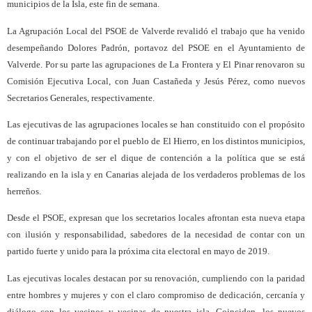
municipios de la Isla, este fin de semana.
La Agrupación Local del PSOE de Valverde revalidó el trabajo que ha venido
desempeñando Dolores Padrón, portavoz del PSOE en el Ayuntamiento de
Valverde. Por su parte las agrupaciones de La Frontera y El Pinar renovaron su
Comisión Ejecutiva Local, con Juan Castañeda y Jesús Pérez, como nuevos
Secretarios Generales, respectivamente.
Las ejecutivas de las agrupaciones locales se han constituido con el propósito
de continuar trabajando por el pueblo de El Hierro, en los distintos municipios,
y con el objetivo de ser el dique de contención a la política que se está
realizando en la isla y en Canarias alejada de los verdaderos problemas de los
herreños.
Desde el PSOE, expresan que los secretarios locales afrontan esta nueva etapa
con ilusión y responsabilidad, sabedores de la necesidad de contar con un
partido fuerte y unido para la próxima cita electoral en mayo de 2019.
Las ejecutivas locales destacan por su renovación, cumpliendo con la paridad
entre hombres y mujeres y con el claro compromiso de dedicación, cercanía y
diálogo con los vecinos y vecinas de nuestra isla. Coinciden, los nuevos