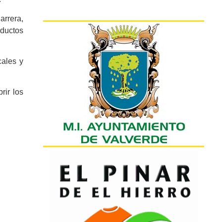
arrera,
oductos
cales y
rir los