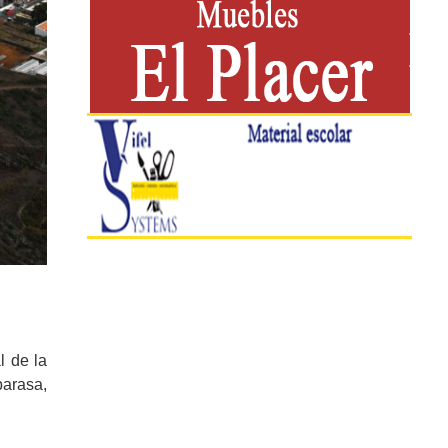
l de la
barasa,
.