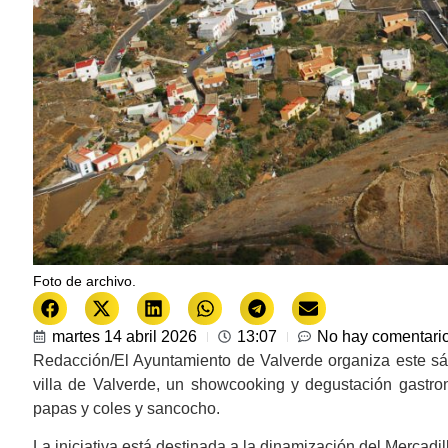
Foto de archivo.
martes 14 abril 2026
13:07
No hay comentari
Redacción/El Ayuntamiento de Valverde organiza este sába
villa de Valverde, un showcooking y degustación gastro
papas y coles y sancocho.
La iniciativa está destinada a la dinamización del Mercadil