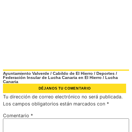
Ayuntamiento Valverde
/
Cabildo de El Hierro
/
Deportes
/
Federación Insular de Lucha Canaria en El Hierro
/
Lucha
Canaria
DÉJANOS TU COMENTARIO
Tu dirección de correo electrónico no será publicada.
Los campos obligatorios están marcados con
*
Comentario
*