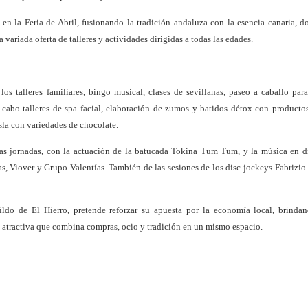
 en la Feria de Abril, fusionando la tradición andaluza con la esencia canaria, d
 variada oferta de talleres y actividades dirigidas a todas las edades.
os talleres familiares, bingo musical, clases de sevillanas, paseo a caballo par
cabo talleres de spa facial, elaboración de zumos y batidos détox con productos
isla con variedades de chocolate.
as jornadas, con la actuación de la batucada Tokina Tum Tum, y la música en d
s, Viover y Grupo Valentías. También de las sesiones de los disc-jockeys Fabrizio
ldo de El Hierro, pretende reforzar su apuesta por la economía local, brinda
 atractiva que combina compras, ocio y tradición en un mismo espacio.