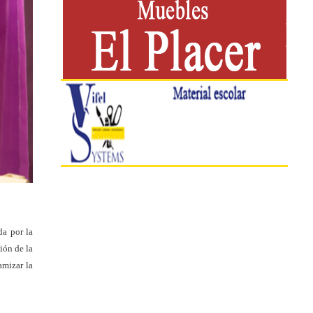
da por la
ión de la
amizar la