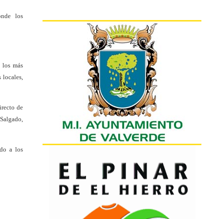
onde
los
a los más
 locales,
irecto de
 Salgado,
ndo a los