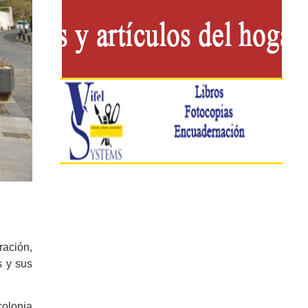
ración,
s y sus
colonia