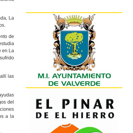
nda, La
os.
ento de
estudia
e en La
sufrido
llí las
 ayudas
gos del
iciones
os a la