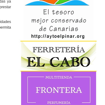
udas ya
prestar
sidades
permita