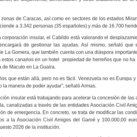
s zonas de Caracas, así como en sectores de los estados Mira
 haciende a 3.342 personas (35 españoles) y más de 16.700 herid
 corporación insular, el Cabildo está valorando el desplazami
 encargará de gestionar las ayudas. Así mismo, señaló que 
de La Gomera, que también cuenta con una diáspora important
a estos canarios en un hotel propiedad de herreños que no ha 
na de Macuto en La Guaira.
os que están allá, pero no es fácil. Venezuela no es Europa y a
o la manera de poder ayudar”, señaló Armas.
ción insular está trabajando para acelerar la concesión de las
, canalizadas a través de las entidades Asociación Civil Ami
ón de emergencia. En concreto, se trata de modificar las cond
ros a la Asociación Civil Amigos del Garoé y 100.000,00 eur
sto 2026 de la institución.