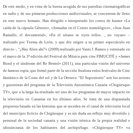
De este modo, y en vista de la buena acogida de sus parodias cinematográficas
en radio y de sus primeras producciones audiovisuales, se concentran de lleno
en este nuevo formato. Han dirigido e interpretado los cortos de humor «La
caída de la cápsula Génesis», «Jornadas en el Centro sismológico», «Jose Juan
Ramallo, el documental», «En el sótano se oyen rollos…, no vayan» –
realizado por Txema de León, y que dio origen a su primer espectáculo en
directo -, “¿Hay Alien ahí?» (2009) realizado por Vasni J. Ramos y estrenado en
el marco de la 3ª edición del Festival de Música para cine FIMUCITÉ y «James
Bond y el síndrome del Re Bemol» (2011), una particular visión del universo
de famoso espía, que formó parte de la sección finalista enlos festivales de Cine
fántástico de la Costa del sol y de La Orotava. “El Supositorio” son los actores
y guionistas del programa de la Televisión Autonómica Canaria «Chigüesque
TV», que a la larga ha resultado ser uno de los programas de mayor impacto en
la televisión en Canarias en los últimos años. Se trata de una disparatada
propuesta basada en las historias que se suceden en el canal de televisión local
del municipio ficticio de Chigüesque y es sin duda un reflejo muy divertido y
personal de la sociedad canaria y una visión irónica de la propia realidad e
idiosincrasia de los habitantes del archipiélago. «Chigüesque TV» va