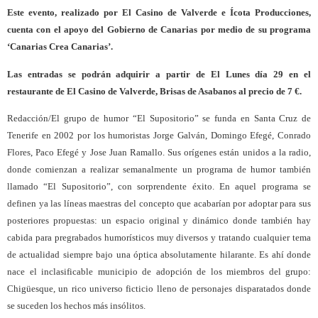
Este evento, realizado por El Casino de Valverde e Ícota Producciones,
cuenta con el apoyo del Gobierno de Canarias por medio de su programa
‘Canarias Crea Canarias’.
Las entradas se podrán adquirir a partir de El Lunes día 29 en el
restaurante de El Casino de Valverde, Brisas de Asabanos al precio de 7 €.
Redacción/El grupo de humor “El Supositorio” se funda en Santa Cruz de
Tenerife en 2002 por los humoristas Jorge Galván, Domingo Efegé, Conrado
Flores, Paco Efegé y Jose Juan Ramallo. Sus orígenes están unidos a la radio,
donde comienzan a realizar semanalmente un programa de humor también
llamado “El Supositorio”, con sorprendente éxito. En aquel programa se
definen ya las líneas maestras del concepto que acabarían por adoptar para sus
posteriores propuestas: un espacio original y dinámico donde también hay
cabida para pregrabados humorísticos muy diversos y tratando cualquier tema
de actualidad siempre bajo una óptica absolutamente hilarante. Es ahí donde
nace el inclasificable municipio de adopción de los miembros del grupo:
Chigüesque, un rico universo ficticio lleno de personajes disparatados donde
se suceden los hechos más insólitos.