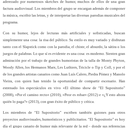
aderezado por numerosos sketches de humor, muchos de ellos de una gran
factura audiovisual. Los miembros del grupo se encargan además de componer
la música, escribir las letras, y de interpretar las diversas parodias musicales del
programa.
Con su humor, lejos de lecturas más artificiales y sofisticadas, buscan
simplemente una cosa: la risa del público. Su estilo es muy variado y disfrutan
tanto con el Slapstick como con la parodia, el chiste, el absurdo, la sátira o los
juegos de palabras. Lo que sí es evidente es una cosa: es moderno. Sienten gran
admiración por el trabajo de grandes humoristas de la talla de Monty Phyton,
Woody Allen, los Hermanos Marx, Les Luthiers, Tricicle o Tip y Coll, y por el
de los grandes artistas canarios como Juan Luís Calero, Piedra Pómez y Manolo
Vieira, con quien han tenido la oportunidad de compartir escenario. Han
estrenado los espectáculos en vivo «El último show de “El Supositorio”
(2008), «Por el camino recto» (2010), «Peor es robar» (2012) e «¿Y esto ahora
quién lo paga?» (2013), con gran éxito de público y crítica.
Los miembros de “El Supositorio” escriben también guiones para otros
proyectos audiovisuales, humorísticos y publicitarios. “El Supositorio” es hoy
día el grupo canario de humor más relevante de la red – donde sus referencias