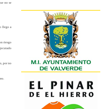
que no se
o llego a
on riesgo
ejecutado
o, por no
rro.