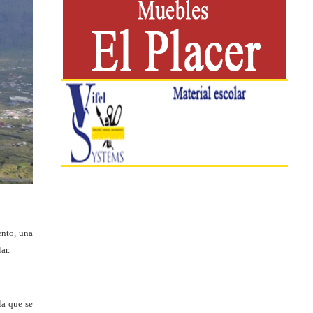
ento, una
lar.
la que se