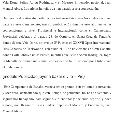
Vela Dorta, Selina Abreu Rodríguez y el Maestro Entrenador nacional, Juan
Manuel Abreu. Los atletas herreños ya han partido a esta competición.
Después de dos años sin participar, los taekwondistas herreños vuelven a tomar
parte en este Campeonato, tras su participación durante este año, en varias
competiciones a nivel Provincial e Internacional, como el Campeonato
Provincial, celebrado el pasado 23, de Octubre, en Santa Cruz de Tenerife,
donde Sabina Vela Dorta, obtuvo un 5° Puesto; el XXXVII Open Internacional
Islas Canarias de Taekwondo, celebrado el 13 de noviembre en Gran Canaria,
donde Dorta, obtuvo un 5° Puesto, mientras que Selina Abreu Rodríguez, logró
la Medalla de bronce individual, consiguiendo la 3ª Posición por Clubes para
el club herreño.
{module Publicidad joyeria bazar elvira – Pie}
“Este Campeonato de España, viene a ser un premio a su voluntad, constancia,
y sacrificio, demostrando que este tiempo de pandemia, no nos ha vencido y
seguiremos trabajando, para seguir divirtiéndonos y haciendo deporte, y poco
a poco, irán llegando los resultados” expresa el Maestro y Entrenador, Juan
Manuel Abreu.