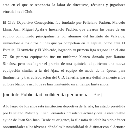
acto en el que se reconocía la labor de directivos, técnicos y jugadores
vinculados al Club.
El Club Deportivo Concepción, fue fundado por Feliciano Padrón, Marcelo
Lima, Juan Miguel Ayala e Inocencio Padrón, que crearon las bases de un
equipo conformado principalmente por alumnos del Instituto de Valverde,
sumándose a los otros clubes que ya competían en la capital, como eran El
Estrella, El Armiche y El Valverde, logrando su primera liga regional en el año
77. Su primera equipación fue un uniforme blanco donado por Ramiro
Sánchez, pero tras lograr el premio de una quiniela, adquirieron una nueva
equipación similar a la del Ajax, el equipo de moda de la época, para
finalmente, y tras colaboración del C.D. Tenerife, pasarse definitivamente a los
colores blanco y azul que se han mantenido en el tiempo hasta ahora.
{module Publicidad multitienda perfumeria – Pie}
A lo largo de los años esta institución deportiva de la isla, ha estado presidida
por Feliciano Padrón y Julián Fernández presidente actual y con la inestimable
ayuda de Juan San Juan. Desde su orígenes, la filosofía del club ha sido ofrecer
oportunidades a los jóvenes, dándoles la posibilidad de disfrutar con el deporte