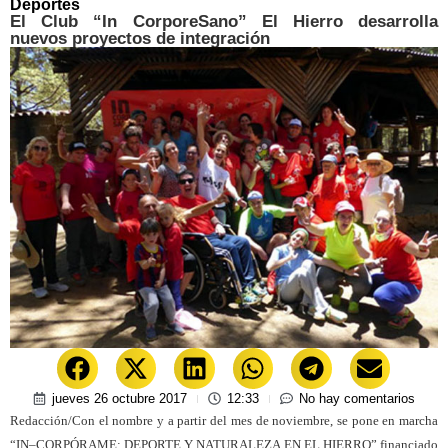
Deportes
El Club “In CorporeSano” El Hierro desarrolla
nuevos proyectos de integración
jueves 26 octubre 2017
12:33
No hay comentarios
Redacción/Con el nombre y a partir del mes de noviembre, se pone en marcha
“IN–CORPÓRAME: DEPORTE Y NATURALEZA EN EL HIERRO” financiado