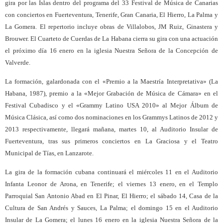
gira por las Islas dentro del programa del 33 Festival de Música de Canarias
con conciertos en Fuerteventura, Tenerife, Gran Canaria, El Hierro, La Palma y
La Gomera. El repertorio incluye obras de Villalobos, JM Ruiz, Ginastera y
Brouwer. El Cuarteto de Cuerdas de La Habana cierra su gira con una actuación
el próximo día 16 enero en la iglesia Nuestra Señora de la Concepción de
Valverde.
La formación, galardonada con el «Premio a la Maestría Interpretativa» (La
Habana, 1987), premio a la «Mejor Grabación de Música de Cámara» en el
Festival Cubadisco y el «Grammy Latino USA 2010» al Mejor Álbum de
Música Clásica, así como dos nominaciones en los Grammys Latinos de 2012 y
2013 respectivamente, llegará mañana, martes 10, al Auditorio Insular de
Fuerteventura, tras sus primeros conciertos en La Graciosa y el Teatro
Municipal de Tías, en Lanzarote.
La gira de la formación cubana continuará el miércoles 11 en el Auditorio
Infanta Leonor de Arona, en Tenerife; el viernes 13 enero, en el Templo
Parroquial San Antonio Abad en El Pinar, El Hierro; el sábado 14, Casa de la
Cultura de San Andrés y Sauces, La Palma; el domingo 15 en el Auditorio
Insular de La Gomera; el lunes 16 enero en la iglesia Nuestra Señora de la