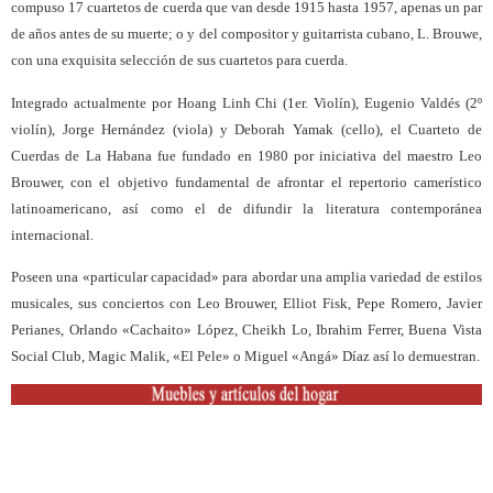
compuso 17 cuartetos de cuerda que van desde 1915 hasta 1957, apenas un par
de años antes de su muerte; o y del compositor y guitarrista cubano, L. Brouwe,
con una exquisita selección de sus cuartetos para cuerda.
Integrado actualmente por Hoang Linh Chi (1er. Violín), Eugenio Valdés (2º
violín), Jorge Hernández (viola) y Deborah Yamak (cello), el Cuarteto de
Cuerdas de La Habana fue fundado en 1980 por iniciativa del maestro Leo
Brouwer, con el objetivo fundamental de afrontar el repertorio camerístico
latinoamericano, así como el de difundir la literatura contemporánea
internacional.
Poseen una «particular capacidad» para abordar una amplia variedad de estilos
musicales, sus conciertos con Leo Brouwer, Elliot Fisk, Pepe Romero, Javier
Perianes, Orlando «Cachaito» López, Cheikh Lo, Ibrahim Ferrer, Buena Vista
Social Club, Magic Malik, «El Pele» o Miguel «Angá» Díaz así lo demuestran.