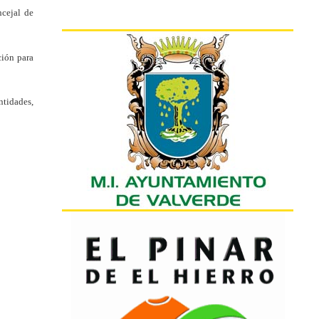
ncejal de
ción para
ntidades,