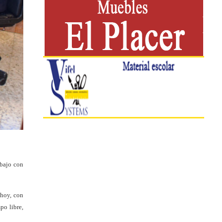
abajo con
 hoy, con
po libre,