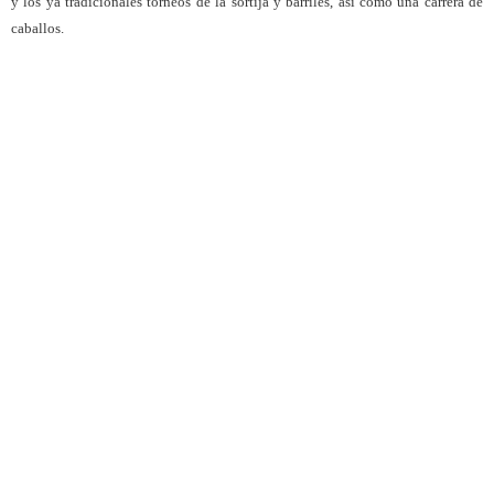
y los ya tradicionales torneos de la sortija y barriles, así como una carrera de
caballos.