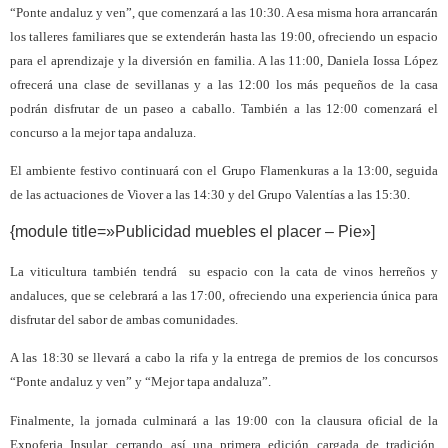
“Ponte andaluz y ven”, que comenzará a las 10:30. A esa misma hora arrancarán
los talleres familiares que se extenderán hasta las 19:00, ofreciendo un espacio
para el aprendizaje y la diversión en familia. A las 11:00, Daniela Iossa López
ofrecerá una clase de sevillanas y a las 12:00 los más pequeños de la casa
podrán disfrutar de un paseo a caballo. También a las 12:00 comenzará el
concurso a la mejor tapa andaluza.
El ambiente festivo continuará con el Grupo Flamenkuras a la 13:00, seguida
de las actuaciones de Viover a las 14:30 y del Grupo Valentías a las 15:30.
{module title=»Publicidad muebles el placer – Pie»]
La viticultura también tendrá
su espacio con la cata de vinos herreños y
andaluces, que se celebrará a las 17:00, ofreciendo una experiencia única para
disfrutar del sabor de ambas comunidades.
A las 18:30 se llevará a cabo la rifa y la entrega de premios de los concursos
“Ponte andaluz y ven” y “Mejor tapa andaluza”.
Finalmente, la jornada culminará a las 19:00 con la clausura oficial de la
Expoferia Insular, cerrando así una primera edición cargada de tradición,