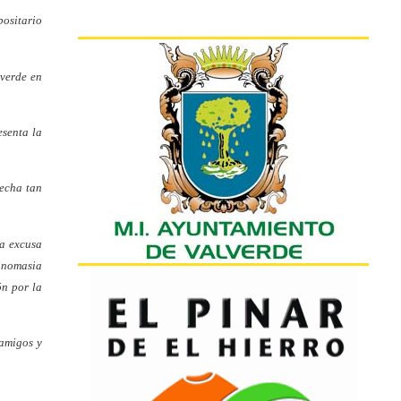
positario
lverde en
esenta la
fecha tan
la excusa
tonomasia
ón por la
 amigos y