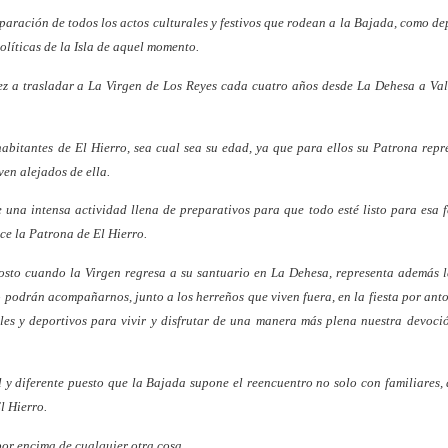
aración de todos los actos culturales y festivos que rodean a la Bajada, como de
olíticas de la Isla de aquel momento.
z a trasladar a La Virgen de Los Reyes cada cuatro años desde La Dehesa a Va
habitantes de El Hierro, sea cual sea su edad, ya que para ellos su Patrona repr
ven alejados de ella.
una intensa actividad llena de preparativos para que todo esté listo para esa 
ce la Patrona de El Hierro.
gosto cuando la Virgen regresa a su santuario en La Dehesa, representa además 
do podrán acompañarnos, junto a los herreños que viven fuera, en la fiesta por an
ales y deportivos para vivir y disfrutar de una manera más plena nuestra devoci
al y diferente puesto que la Bajada supone el reencuentro no solo con familiares,
l Hierro.
por encima de cualquier otra cosa.