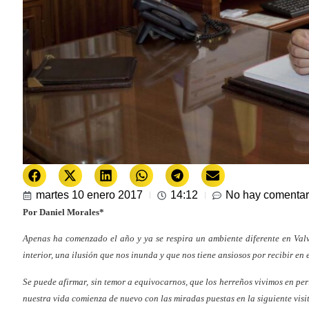
martes 10 enero 2017
14:12
No hay comentar
Por Daniel Morales*
Apenas ha comenzado el año y ya se respira un ambiente diferente en Valve
interior, una ilusión que nos inunda y que nos tiene ansiosos por recibir en
Se puede afirmar, sin temor a equivocarnos, que los herreños vivimos en per
nuestra vida comienza de nuevo con las miradas puestas en la siguiente visi