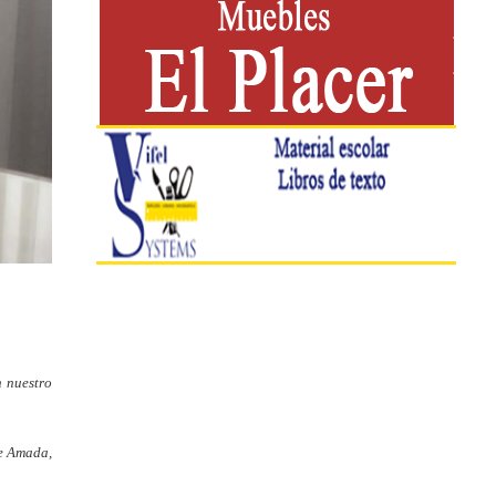
n nuestro
re Amada,