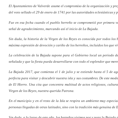
El Ayuntamiento de Valverde asume el compromiso de la organización y prep
del voto sellado el 29 de enero de 1741 por las autoridades eclesiásticas y p
Fue en esa fecha cuando el pueblo herreño se comprometió por primera ve
señal de agradecimiento, marcando así el inicio de La Bajada.
Sin duda, la historia de la Virgen de los Reyes es conocida por todos los 
máxima expresión de devoción y cariño de los herreños, incluidos los que vi
La celebración de la Bajada supone para el Gobierno local un periodo de 
señalada y que la fiesta pueda desarrollarse con todo el esplendor que mere
La Bajada 2017, que comienza el 1 de julio y se extiende hasta el 5 de a
perfecta para visitar y descubrir nuestra isla y sus costumbres. De este mo
de El Hierro. Una cita que concentra multitud de actos religiosos, cultur
Virgen de los Reyes, nuestra querida Patrona.
En el municipio y en el resto de la Isla se respira un ambiente muy especi
personas llegadas de otras latitudes, sino con la tradición más genuina de E
Sin duda, a lo largo de este año, los herreños vivimos por y para la Bajada 