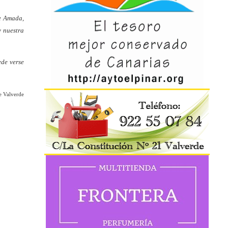
re Amada,
y nuestra
ede verse
e Valverde