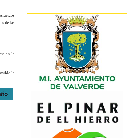
esfuerzos
as de las
ero en la
osible la