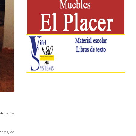
ítima. Se
horas, de