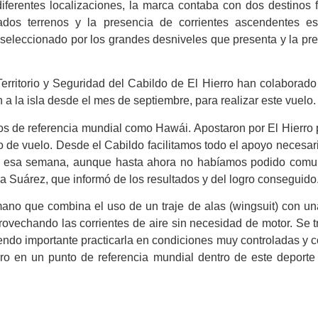
ferentes localizaciones, la marca contaba con dos destinos f
ados terrenos y la presencia de corrientes ascendentes est
e seleccionado por los grandes desniveles que presenta y la pr
rritorio y Seguridad del Cabildo de El Hierro han colaborado
a la isla desde el mes de septiembre, para realizar este vuelo.
nos de referencia mundial como Hawái. Apostaron por El Hierro
o de vuelo. Desde el Cabildo facilitamos todo el apoyo necesar
gró esa semana, aunque hasta ahora no habíamos podido comu
a Suárez, que informó de los resultados y del logro conseguido
ano que combina el uso de un traje de alas (wingsuit) con un
provechando las corrientes de aire sin necesidad de motor. Se t
iendo importante practicarla en condiciones muy controladas y 
erro en un punto de referencia mundial dentro de este deporte