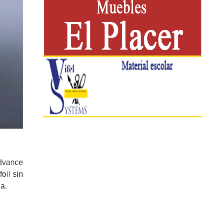
Advance
oil sin
a.