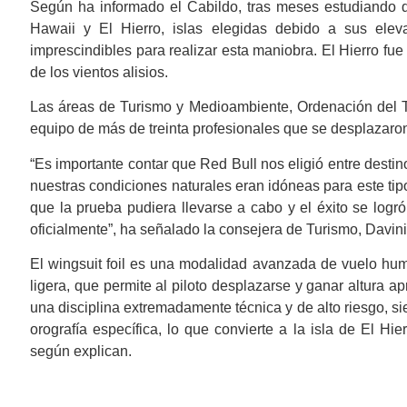
Según ha informado el Cabildo, tras meses estudiando di
Hawaii y El Hierro, islas elegidas debido a sus elev
imprescindibles para realizar esta maniobra. El Hierro fu
de los vientos alisios.
Las áreas de Turismo y Medioambiente, Ordenación del Te
equipo de más de treinta profesionales que se desplazaron 
“Es importante contar que Red Bull nos eligió entre desti
nuestras condiciones naturales eran idóneas para este tip
que la prueba pudiera llevarse a cabo y el éxito se lo
oficialmente”, ha señalado la consejera de Turismo, Davini
El wingsuit foil es una modalidad avanzada de vuelo hum
ligera, que permite al piloto desplazarse y ganar altura a
una disciplina extremadamente técnica y de alto riesgo, s
orografía específica, lo que convierte a la isla de El Hi
según explican.