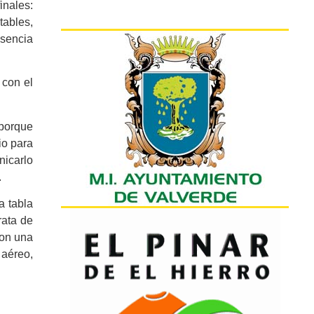
inales:
ables,
esencia
 con el
 porque
io para
nicarlo
.
a tabla
rata de
con una
 aéreo,