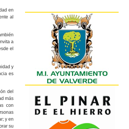
idad en
ente al
también
nvita a
esde el
nidad y
ncia es
ión del
dad más
nas con
ersonas
r; y en
orar su