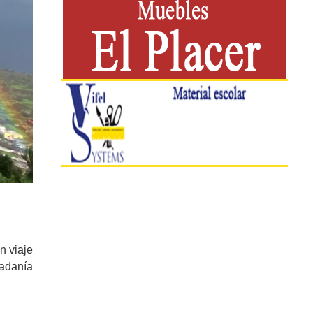
n viaje
dadanía