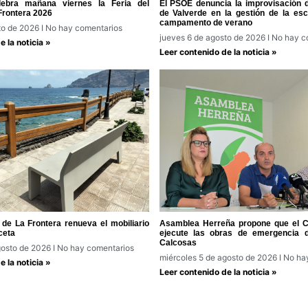
lebra mañana viernes la Feria del
El PSOE denuncia la improvisación 
Frontera 2026
de Valverde en la gestión de la escu
campamento de verano
to de 2026
No hay comentarios
jueves 6 de agosto de 2026
No hay c
 la noticia »
Leer contenido de la noticia »
de La Frontera renueva el mobiliario
Asamblea Herreña propone que el Ca
ceta
ejecute las obras de emergencia 
Calcosas
gosto de 2026
No hay comentarios
miércoles 5 de agosto de 2026
No hay
 la noticia »
Leer contenido de la noticia »