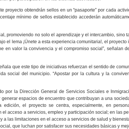
ste proyecto obtendrán sellos en un “pasaporte” por cada activ
rcentaje mínimo de sellos establecido accederán automáticam
cial, promoviendo no solo el aprendizaje y el intercambio, sino 
jo el lema ¡Únete a esta experiencia comunitaria!, el proyecto i
e en valor la convivencia y el compromiso social”, señalan d
eñala que este tipo de iniciativas refuerzan el sentido de comu
da social del municipio. “Apostar por la cultura y la convive
o por la Dirección General de Servicios Sociales e Inmigrac
l y generar espacios de encuentro que contribuyan a una socie
da edición, el proyecto se centra, especialmente, en perso
 el acceso a servicios, empleo y participación social; en las p
 a las limitaciones en el acceso a servicios de salud y bienesta
cial, que luchan por satisfacer sus necesidades básicas y mej