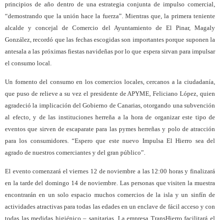
principios de año dentro de una estrategia conjunta de impulso comercial,
“demostrando que la unión hace la fuerza”. Mientras que, la primera teniente
alcalde y concejal de Comercio del Ayuntamiento de El Pinar, Magaly
González, recordó que las fechas escogidas son importantes porque suponen la
antesala a las próximas fiestas navideñas por lo que espera sirvan para impulsar
el consumo local.
Un fomento del consumo en los comercios locales, cercanos a la ciudadanía,
que puso de relieve a su vez el presidente de APYME, Feliciano López, quien
agradeció la implicación del Gobierno de Canarias, otorgando una subvención
al efecto, y de las instituciones herreña a la hora de organizar este tipo de
eventos que sirven de escaparate para las pymes herreñas y polo de atracción
para los consumidores. “Espero que este nuevo Impulsa El Hierro sea del
agrado de nuestros comerciantes y del gran público”.
El evento comenzará el viernes 12 de noviembre a las 12:00 horas y finalizará
en la tarde del domingo 14 de noviembre. Las personas que visiten la muestra
encontrarán en un solo espacio muchos comercios de la isla y un sinfín de
actividades atractivas para todas las edades en un enclave de fácil acceso y con
todas las medidas higiénico – sanitarias. La empresa TransHierro facilitará el