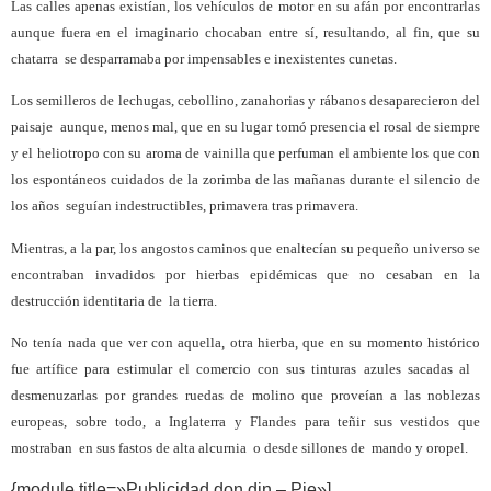
Las calles apenas existían, los vehículos de motor en su afán por encontrarlas
aunque fuera en el imaginario chocaban entre sí, resultando, al fin, que su
chatarra
se desparramaba por impensables e inexistentes cunetas.
Los semilleros de lechugas, cebollino, zanahorias y rábanos desaparecieron del
paisaje
aunque, menos mal, que en su lugar tomó presencia el rosal de siempre
y el heliotropo con su aroma de vainilla que perfuman el ambiente los que con
los espontáneos cuidados de la zorimba de las mañanas durante el silencio de
los años
seguían indestructibles, primavera tras primavera.
Mientras, a la par, los angostos caminos que enaltecían su pequeño universo se
encontraban invadidos por hierbas epidémicas que no cesaban en la
destrucción identitaria de
la tierra.
No tenía nada que ver con aquella, otra hierba, que en su momento histórico
fue artífice para estimular el comercio con sus tinturas azules sacadas al
desmenuzarlas por grandes ruedas de molino que proveían a las noblezas
europeas, sobre todo, a Inglaterra y Flandes para teñir sus vestidos que
mostraban
en sus fastos de alta alcurnia
o desde sillones de
mando y oropel.
{module title=»Publicidad don din – Pie»]