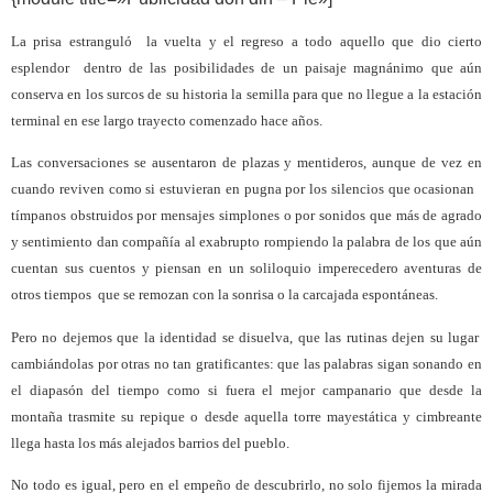
La prisa estranguló
la vuelta y el regreso a todo aquello que dio cierto
esplendor
dentro de las posibilidades de un paisaje magnánimo que aún
conserva en los surcos de su historia la semilla para que no llegue a la estación
terminal en ese largo trayecto comenzado hace años.
Las conversaciones se ausentaron de plazas y mentideros, aunque de vez en
cuando reviven como si estuvieran en pugna por los silencios que ocasionan
tímpanos obstruidos por mensajes simplones o por sonidos que más de agrado
y sentimiento dan compañía al exabrupto rompiendo la palabra de los que aún
cuentan sus cuentos y piensan en un soliloquio imperecedero aventuras de
otros tiempos
que se remozan con la sonrisa o la carcajada espontáneas.
Pero no dejemos que la identidad se disuelva, que las rutinas dejen su lugar
cambiándolas por otras no tan gratificantes: que las palabras sigan sonando en
el diapasón del tiempo como si fuera el mejor campanario que desde la
montaña trasmite su repique o desde aquella torre mayestática y cimbreante
llega hasta los más alejados barrios del pueblo.
No todo es igual, pero en el empeño de descubrirlo, no solo fijemos la mirada