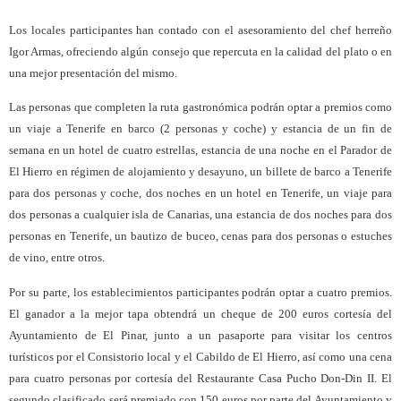
Los locales participantes han contado con el asesoramiento del chef herreño
Igor Armas, ofreciendo algún consejo que repercuta en la calidad del plato o en
una mejor presentación del mismo.
Las personas que completen la ruta gastronómica podrán optar a premios como
un viaje a Tenerife en barco (2 personas y coche) y estancia de un fin de
semana en un hotel de cuatro estrellas, estancia de una noche en el Parador de
El Hierro en régimen de alojamiento y desayuno, un billete de barco a Tenerife
para dos personas y coche, dos noches en un hotel en Tenerife, un viaje para
dos personas a cualquier isla de Canarias, una estancia de dos noches para dos
personas en Tenerife, un bautizo de buceo, cenas para dos personas o estuches
de vino, entre otros.
Por su parte, los establecimientos participantes podrán optar a cuatro premios.
El ganador a la mejor tapa obtendrá un cheque de 200 euros cortesía del
Ayuntamiento de El Pinar, junto a un pasaporte para visitar los centros
turísticos por el Consistorio local y el Cabildo de El Hierro, así como una cena
para cuatro personas por cortesía del Restaurante Casa Pucho Don-Din II. El
segundo clasificado será premiado con 150 euros por parte del Ayuntamiento y