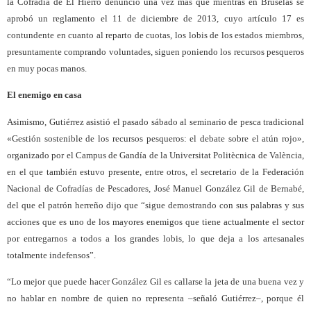
la Cofradía de El Hierro denunció una vez más que mientras en Bruselas se
aprobó un reglamento el 11 de diciembre de 2013, cuyo artículo 17 es
contundente en cuanto al reparto de cuotas, los lobis de los estados miembros,
presuntamente comprando voluntades, siguen poniendo los recursos pesqueros
en muy pocas manos.
El enemigo en casa
Asimismo, Gutiérrez asistió el pasado sábado al seminario de pesca tradicional
«Gestión sostenible de los recursos pesqueros: el debate sobre el atún rojo»,
organizado por el Campus de Gandía de la Universitat Politècnica de València,
en el que también estuvo presente, entre otros, el secretario de la Federación
Nacional de Cofradías de Pescadores, José Manuel González Gil de Bernabé,
del que el patrón herreño dijo que “sigue demostrando con sus palabras y sus
acciones que es uno de los mayores enemigos que tiene actualmente el sector
por entregarnos a todos a los grandes lobis, lo que deja a los artesanales
totalmente indefensos”.
“Lo mejor que puede hacer González Gil es callarse la jeta de una buena vez y
no hablar en nombre de quien no representa –señaló Gutiérrez–, porque él