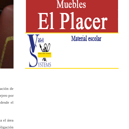
gación de
ejero por
 desde el
a el área
bligación