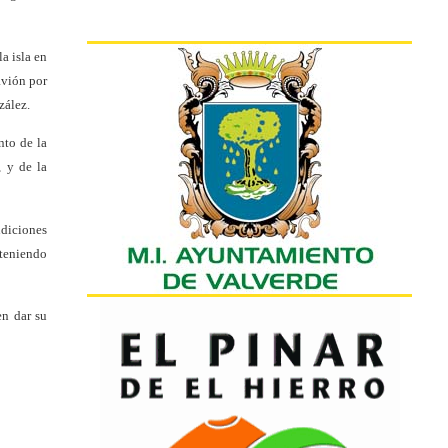
a isla en
avión por
zález.
nto de la
, y de la
ndiciones
 teniendo
en dar su