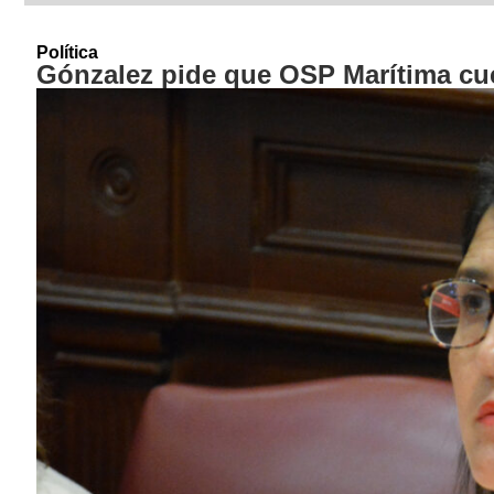
Política
Gónzalez pide que OSP Marítima cue