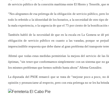
de servicio público de la conexión marítima entre El Hierro y Tenerife, que r
“Nos alegramos de esa prórroga de la obligación de servicio público, pero los
todo lo referido a la idoneidad de los horarios, a la necesidad de otro tipo 
la mala experiencia, o la urgencia de que el 75 por ciento de la bonificación s
También habló de la necesidad de que en la escala en La Gomera se dé prio
obligación de servicio público en cuanto a las varadas, porque se perjudi
imprescindible respuesta que debe darse al gran problema del transporte terre
Afirmó que todas estas medidas permitirían la mejora del servicio de las l
óptimas, “sin tener que conformarnos simplemente con un sistema que no gara
los mismos problemas que hemos sufrido hasta ahora” Afirma González.
La diputada del PSOE remarcó que se trata de “mejorar poco a poco, no de 
opinión y pronunciarse al respecto, pero con esta prórroga no se les ha bri