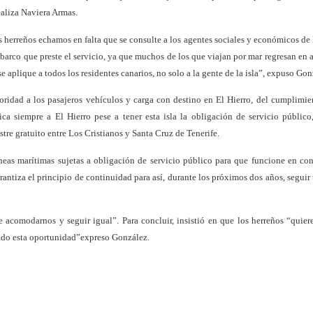
ealiza Naviera Armas.
 herreños echamos en falta que se consulte a los agentes sociales y económicos de l
de barco que preste el servicio, ya que muchos de los que viajan por mar regresan en 
e aplique a todos los residentes canarios, no solo a la gente de la isla”, expuso Gon
ridad a los pasajeros vehículos y carga con destino en El Hierro, del cumplimie
ca siempre a El Hierro pese a tener esta isla la obligación de servicio público
stre gratuito entre Los Cristianos y Santa Cruz de Tenerife.
íneas marítimas sujetas a obligación de servicio público para que funcione en co
ntiza el principio de continuidad para así, durante los próximos dos años, seguir
acomodarnos y seguir igual”. Para concluir, insistió en que los herreños “quier
ndado esta oportunidad”expreso González.