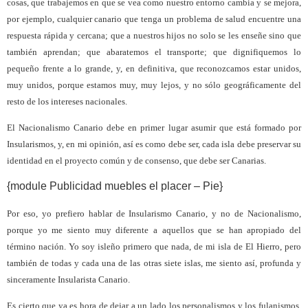
cosas, que trabajemos en que se vea como nuestro entorno cambia y se mejora,
por ejemplo, cualquier canario que tenga un problema de salud encuentre una
respuesta rápida y cercana; que a nuestros hijos no solo se les enseñe sino que
también aprendan; que abaratemos el transporte; que dignifiquemos lo
pequeño frente a lo grande, y, en definitiva, que reconozcamos estar unidos,
muy unidos, porque estamos muy, muy lejos, y no sólo geográficamente del
resto de los intereses nacionales.
El Nacionalismo Canario debe en primer lugar asumir que está formado por
Insularismos, y, en mi opinión, así es como debe ser, cada isla debe preservar su
identidad en el proyecto común y de consenso, que debe ser Canarias.
{module Publicidad muebles el placer – Pie}
Por eso, yo prefiero hablar de Insularismo Canario, y no de Nacionalismo,
porque yo me siento muy diferente a aquellos que se han apropiado del
término nación. Yo soy isleño primero que nada, de mi isla de El Hierro, pero
también de todas y cada una de las otras siete islas, me siento así, profunda y
sinceramente Insularista Canario.
Es cierto que ya es hora de dejar a un lado los personalismos y los fulanismos,