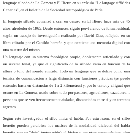
lenguaje silbado de La Gomera y El Hierro en su artículo “Le langage sifflé des
Canaries”, en el boletín de la Sociedad Antropológica de París.
El lenguaje silbado comenzó a caer en desuso en El Hierro hace más de 45
años, alrededor de 1965. Desde entonces, siguió perviviendo de forma residual,
según un trabajo de investigación realizado por David Diaz, reflejado en su
libro editado por el Cabildo herreño y que contiene una memoria digital con
una muestra del mismo.
Un lenguaje con un sistema fonológico propio, doblemente articulado y con
un sistema tonal, ya que el significado de lo silbado varía en función de la
altura o tono del sonido emitido. Todo un lenguaje que se define como una
técnica de comunicación a larga distancia con funciones prácticas (se puede
entender hasta en distancias de 1 a 2 kilómetros) y, por lo tanto, y al igual que
ocurre en La Gomera, usado sobre todo por pastores, agricultores, cazadores…
personas que se ven frecuentemente aisladas, distanciadas entre sí y en terrenos
agrestes.
Según este investigador, el silbo imita el habla. Por esta razón, en el silbo
herreño pueden percibirse los matices de la modalidad dialectal del habla
herreña, con su “deje” (entonación), el léxico y sus otras características, algo