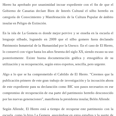
Hierro ha aprobado por unanimidad incoar expediente con el fin de que el
Gobierno de Canarias declare Bien de Interés Cultural el silbo herreño en
categoría de Conocimiento y Manifestación de la Cultura Popular de ámbito
insular en Peligro de Extinción.
En la isla de La Gomera es donde mejor pervive y se enseña en la escuela el
lenguaje silbado, logrando en 2009 que el silbo gomero fuera declarado
Patrimonio Inmaterial de la Humanidad por la Unesco. En el caso de El Hierro,
lo conservó con vigor hasta los años Sesenta del siglo XX, siendo escaso su uso
posteriormente. Existe buena documentación gráfica y etnográfica de su
utilización y su recuperación, según estos expertos, sencilla, pero urgente.
Algo a lo que se ha comprometido el Cabildo de El Hierro. “Creemos que la
publicación primero de este gran trabajo de investigación y la incoación ahora
de este expediente para su declaración como BIC son pasos necesarios en ese
compromiso de recuperación de esa parte del patrimonio herreño desconocido
por las nuevas generaciones”, manifiesta la presidenta insular, Belén Allende.
Según Allende, El Hierro está a tiempo de recuperar este patrimonio con la
escuela, como lo hizo La Gomera, apoyándose en estos estudios y la suerte de