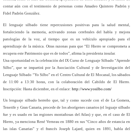
contar aún con el testimonio de personas como Amadeo Quintero Padrón y
Fidel Padrón González.
El lenguaje silbado tiene repercusiones positivas para la salud mental,
fortaleciendo la memoria, activando zonas cerebrales del habla y mejora
patologías de la voz, al tiempo que es un vehículo apropiado para el
aprendizaje de la música. Otras razonas para que “El Hierro se comprometa a
recupera este Patrimonio que es de todos”, afirma la presidenta insular.
Una oportunidad es la celebración del IX Curso de Lenguaje Silbado “Aprende
Silbo”, que se impartirá por la Asociación Cultural y de Investigación del
Lenguaje Silbado “Yo Silbo” en el Centro Cultural de El Mocanal, los sábados
de 11:00 a 13:30 horas, con la colaboración del Cabildo de El Hierro.
Inscripción: Hasta diciembre, en el enlace:
http://www.yosilbo.com/
Un lenguaje silbado herreño que, tal y como sucede con el de La Gomera,
Tenerife y Gran Canaria, procede de los aborígenes canarios (el leguaje silbado
fue y es usado en las regiones montañosas del Atlas) y que, en el caso de El
Hierro, ya menciona René Verneau en 1880 en sus “Cinco años de estancia en
las islas Canarias” y el francés Joseph Lajard, quien en 1891, habla del