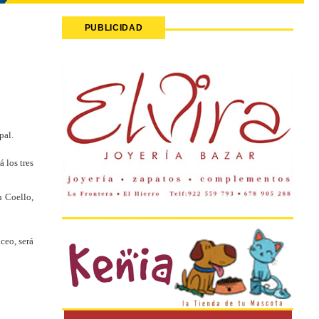
PUBLICIDAD
pal.
 los tres
n Coello,
ceo, será