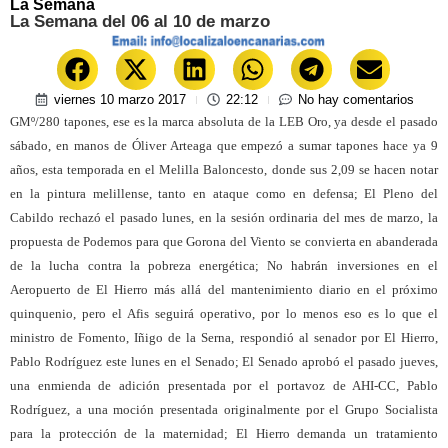
La Semana
La Semana del 06 al 10 de marzo
viernes 10 marzo 2017
22:12
No hay comentarios
GMº/280 tapones, ese es la marca absoluta de la LEB Oro, ya desde el pasado
sábado, en manos de Óliver Arteaga que empezó a sumar tapones hace ya 9
años, esta temporada en el Melilla Baloncesto, donde sus 2,09 se hacen notar
en la pintura melillense, tanto en ataque como en defensa; El Pleno del
Cabildo rechazó el pasado lunes, en la sesión ordinaria del mes de marzo, la
propuesta de Podemos para que Gorona del Viento se convierta en abanderada
de la lucha contra la pobreza energética; No habrán inversiones en el
Aeropuerto de El Hierro más allá del mantenimiento diario en el próximo
quinquenio, pero el Afis seguirá operativo, por lo menos eso es lo que el
ministro de Fomento, Iñigo de la Serna, respondió al senador por El Hierro,
Pablo Rodríguez este lunes en el Senado; El Senado aprobó el pasado jueves,
una enmienda de adición presentada por el portavoz de AHI-CC, Pablo
Rodríguez, a una moción presentada originalmente por el Grupo Socialista
para la protección de la maternidad; El Hierro demanda un tratamiento