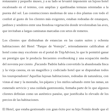
restaurante y pequeño museo, y a su lado se levantó imponente un lujoso hotel
escalonado en el terreno, con amplias y ajardinadas terrazas orientadas a la
puesta del sol. Las construcciones modernas de una o dos plantas con todo el
confort al gusto de los clientes más exigentes, estaban rodeadas de estanques,
jardines y senderos entre una frondosa vegetación donde revoloteaban las aves,
que invitaban a largas caminatas marcadas con setos de romeros.
Los clientes que disfrutaban de estancias en las cuatro suites y ochenta
habitaciones del Hotel “Parque de Ventejis”, reiteradamente calificaban al
hotel como muy excelente en el portal de TripAdvisor, lo que le permitió ganar
un prestigio que le producía frecuentes overbooking y una ocupación media
del noventa por ciento. ¡Facundo Padrón había convertido la abandonada finca
y la vieja casona, en un magnífico y codiciado hotel que se disputaban todos
los touroperadores! Aquellas lujosas habitaciones, rodeadas de naturaleza, con
vistas al mar y la montaña, los pájaros y los mirlos saltando entre las ramas, un
esmerado servicio y una cuidada gastronomía, formaba parte de lo que algunos
clientes definían como un auténtico paraíso, que justificaba lo elevado de los
precios de las habitaciones.
El Hotel, que estaba gestionado con gran éxito por su hijo Fermín desde que el