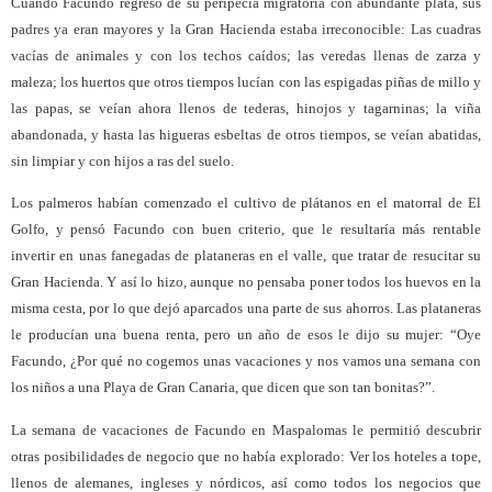
Cuando Facundo regresó de su peripecia migratoria con abundante plata, sus
padres ya eran mayores y la Gran Hacienda estaba irreconocible: Las cuadras
vacías de animales y con los techos caídos; las veredas llenas de zarza y
maleza; los huertos que otros tiempos lucían con las espigadas piñas de millo y
las papas, se veían ahora llenos de tederas, hinojos y tagarninas; la viña
abandonada, y hasta las higueras esbeltas de otros tiempos, se veían abatidas,
sin limpiar y con hijos a ras del suelo.
Los palmeros habían comenzado el cultivo de plátanos en el matorral de El
Golfo, y pensó Facundo con buen criterio, que le resultaría más rentable
invertir en unas fanegadas de plataneras en el valle, que tratar de resucitar su
Gran Hacienda. Y así lo hizo, aunque no pensaba poner todos los huevos en la
misma cesta, por lo que dejó aparcados una parte de sus ahorros. Las plataneras
le producían una buena renta, pero un año de esos le dijo su mujer: “Oye
Facundo, ¿Por qué no cogemos unas vacaciones y nos vamos una semana con
los niños a una Playa de Gran Canaria, que dicen que son tan bonitas?”.
La semana de vacaciones de Facundo en Maspalomas le permitió descubrir
otras posibilidades de negocio que no había explorado: Ver los hoteles a tope,
llenos de alemanes, ingleses y nórdicos, así como todos los negocios que