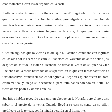
esos momentos, eran las de regadío en la costa.
Nadie mostraba interés por la finca como inversión agrícola o turística, hasta
que una reciente modificación legislativa, promulgada con la intención de
reactivar la economía y crear puestos de trabajo, permitiría extraer toda su tierra
vegetal para llevarla a otros lugares de la costa, lo que por otra parte,
ocasionaría convertir su Gran Hacienda en un páramo sin tierra en el que no
crecería ni el tagasaste.
Cuentan algunos que lo vieron ese día, que D. Facundo caminaba con lágrimas
en los ojos por la acera de la calle S. Francisco en Valverde delante de sus hijos,
después de salir de la Notaría. Acababa de firmar la venta de su querida Gran
Hacienda de Ventejís heredada de sus padres, en la que con tantos sacrificios e
ilusiones vivió primero su esplendor agrícola, luego su esplendor con un hotel
emblemático, y luego su decadencia, para terminar vendiendo su tierra. La
tierra de sus padres y de sus abuelos.
Sus hijos habían recogido cada uno un cheque en la Notaría, pero él no quiso
saber ni el precio de la venta. Cuando llegó a su casa se sentó en su sillón
predilecto en la terraza, con la mirada perdida en el horizonte.