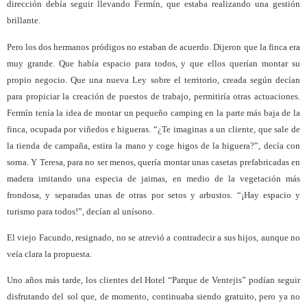
dirección debía seguir llevando Fermín, que estaba realizando una gestión
brillante.
Pero los dos hermanos pródigos no estaban de acuerdo. Dijeron que la finca era
muy grande. Que había espacio para todos, y que ellos querían montar su
propio negocio. Que una nueva Ley sobre el territorio, creada según decían
para propiciar la creación de puestos de trabajo, permitiría otras actuaciones.
Fermín tenía la idea de montar un pequeño camping en la parte más baja de la
finca, ocupada por viñedos e higueras. “¿Te imaginas a un cliente, que sale de
la tienda de campaña, estira la mano y coge higos de la higuera?”, decía con
sorna. Y Teresa, para no ser menos, quería montar unas casetas prefabricadas en
madera imitando una especia de jaimas, en medio de la vegetación más
frondosa, y separadas unas de otras por setos y arbustos. “¡Hay espacio y
turismo para todos!”, decían al unísono.
El viejo Facundo, resignado, no se atrevió a contradecir a sus hijos, aunque no
veía clara la propuesta.
Uno años más tarde, los clientes del Hotel “Parque de Ventejis” podían seguir
disfrutando del sol que, de momento, continuaba siendo gratuito, pero ya no