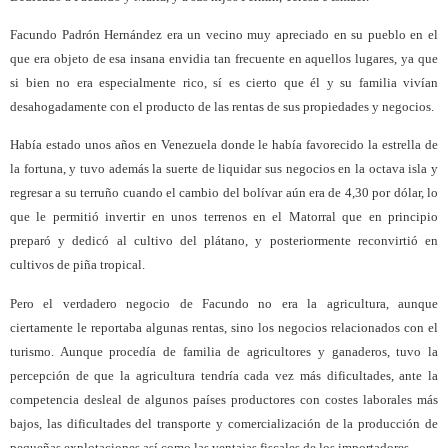
Facundo Padrón Hernández era un vecino muy apreciado en su pueblo en el
que era objeto de esa insana envidia tan frecuente en aquellos lugares, ya que
si bien no era especialmente rico, sí es cierto que él y su familia vivían
desahogadamente con el producto de las rentas de sus propiedades y negocios.
Había estado unos años en Venezuela donde le había favorecido la estrella de
la fortuna, y tuvo además la suerte de liquidar sus negocios en la octava isla y
regresar a su terruño cuando el cambio del bolívar aún era de 4,30 por dólar, lo
que le permitió invertir en unos terrenos en el Matorral que en principio
preparó y dedicó al cultivo del plátano, y posteriormente reconvirtió en
cultivos de piña tropical.
Pero el verdadero negocio de Facundo no era la agricultura, aunque
ciertamente le reportaba algunas rentas, sino los negocios relacionados con el
turismo. Aunque procedía de familia de agricultores y ganaderos, tuvo la
percepción de que la agricultura tendría cada vez más dificultades, ante la
competencia desleal de algunos países productores con costes laborales más
bajos, las dificultades del transporte y comercialización de la producción de
pequeñas explotaciones así como las ventajas fiscales de los importadores.